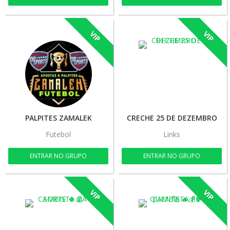
VIP
VIP
PALPITES ZAMALEK
CRECHE 25 DE DEZEMBRO
Futebol
Links
ENTRAR NO GRUPO
ENTRAR NO GRUPO
VIP
VIP