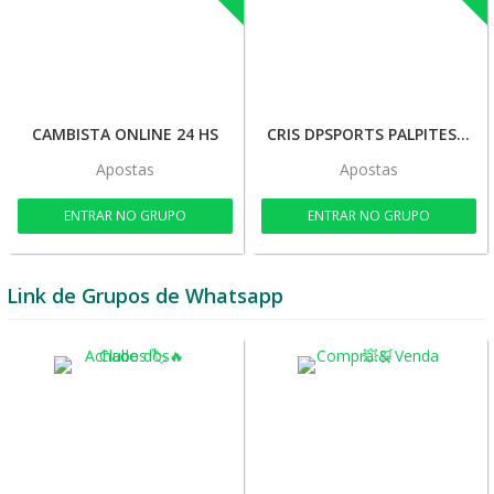
CAMBISTA ONLINE 24 HS
CRIS DPSPORTS PALPITES🔥🍀💰🚀
Apostas
Apostas
ENTRAR NO GRUPO
ENTRAR NO GRUPO
Link de Grupos de Whatsapp