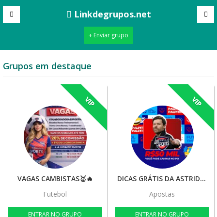
Linkdegrupos.net
+ Enviar grupo
Grupos em destaque
VIP
VIP
VAGAS CAMBISTAS🥇🔥
DICAS GRÁTIS DA ASTRID🔥🔥
Futebol
Apostas
ENTRAR NO GRUPO
ENTRAR NO GRUPO