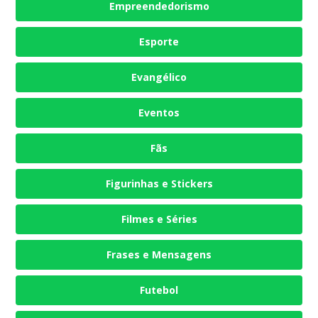
Empreendedorismo
Esporte
Evangélico
Eventos
Fãs
Figurinhas e Stickers
Filmes e Séries
Frases e Mensagens
Futebol