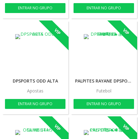
ENTRAR NO GRUPO
ENTRAR NO GRUPO
VIP
VIP
DPSPORTS ODD ALTA
PALPITES RAYANE DPSPORTS🔥💰🍀🚀
Apostas
Futebol
ENTRAR NO GRUPO
ENTRAR NO GRUPO
VIP
VIP