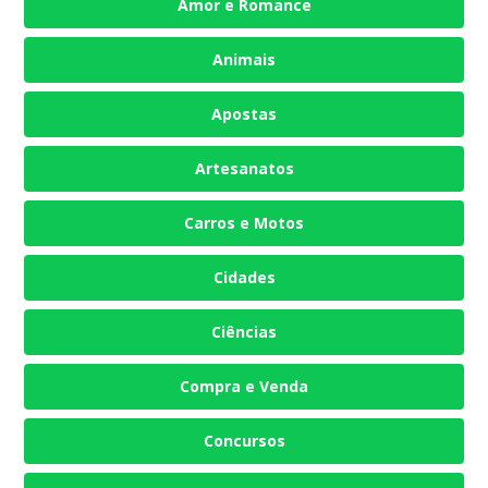
Amor e Romance
Animais
Apostas
Artesanatos
Carros e Motos
Cidades
Ciências
Compra e Venda
Concursos