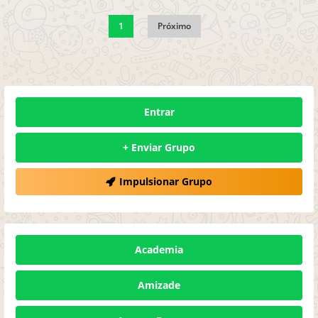
1
Próximo
Entrar
+ Enviar Grupo
Impulsionar Grupo
Academia
Amizade