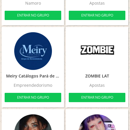
Namoro
Apostas
ENTRAR NO GRUPO
ENTRAR NO GRUPO
Meiry Catálogos Pará de Minas,Mg
ZOMBIE LAT
Empreendedorismo
Apostas
ENTRAR NO GRUPO
ENTRAR NO GRUPO