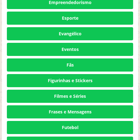
Empreendedorismo
Esporte
Evangélico
Eventos
Fãs
Figurinhas e Stickers
Filmes e Séries
Frases e Mensagens
Futebol