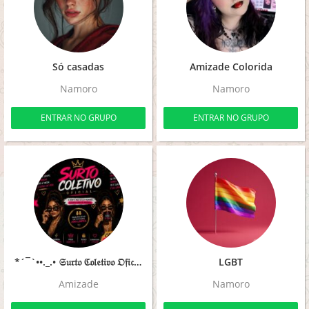
Só casadas
Amizade Colorida
Namoro
Namoro
ENTRAR NO GRUPO
ENTRAR NO GRUPO
*´¯`••._.• 𝔖𝔲𝔯𝔱𝔬 ℭ𝔬𝔩𝔢𝔱𝔦𝔳𝔬 𝔒𝔣𝔦𝔠𝔦𝔞𝔩 •._.••`¯´´•.¸¸.•*
LGBT
Amizade
Namoro