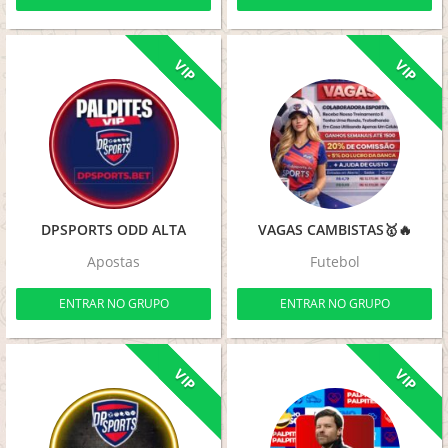
VIP
VIP
DPSPORTS ODD ALTA
VAGAS CAMBISTAS🥇🔥
Apostas
Futebol
ENTRAR NO GRUPO
ENTRAR NO GRUPO
VIP
VIP