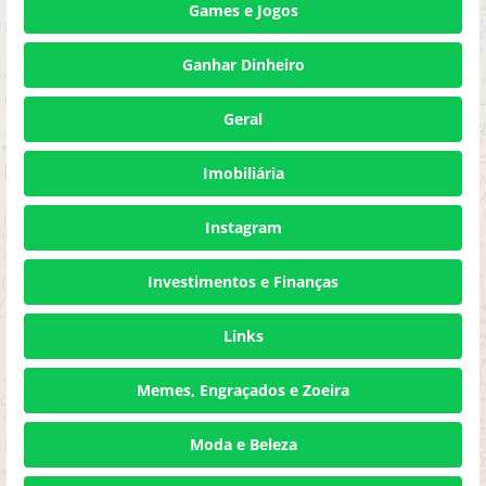
Games e Jogos
Ganhar Dinheiro
Geral
Imobiliária
Instagram
Investimentos e Finanças
Links
Memes, Engraçados e Zoeira
Moda e Beleza