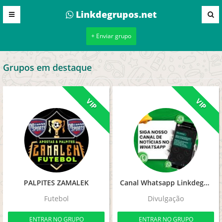
Linkdegrupos.net
+ Enviar grupo
Grupos em destaque
VIP
VIP
PALPITES ZAMALEK
Canal Whatsapp Linkdegrupos.net
Futebol
Divulgação
ENTRAR NO GRUPO
ENTRAR NO GRUPO