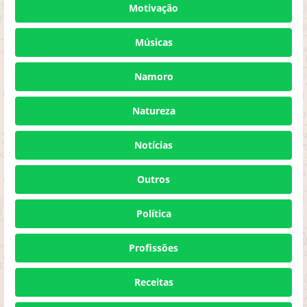
Motivação
Músicas
Namoro
Natureza
Notícias
Outros
Política
Profissões
Receitas