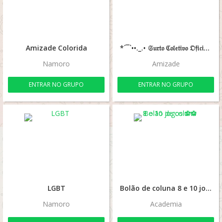
Amizade Colorida
*´¯`••._.• 𝔖𝔲𝔯𝔱𝔬 ℭ𝔬𝔩𝔢𝔱𝔦𝔳𝔬 𝔒𝔣𝔦𝔠𝔦𝔞𝔩 •._.••`¯´´•.¸¸.•*
Namoro
Amizade
ENTRAR NO GRUPO
ENTRAR NO GRUPO
LGBT
Bolão de coluna 8 e 10 jogos ⚽⚽
Namoro
Academia