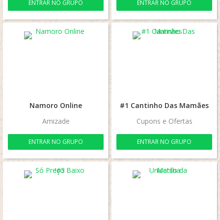
ENTRAR NO GRUPO
ENTRAR NO GRUPO
Namoro Online
#1 Cantinho Das Mamães
Amizade
Cupons e Ofertas
ENTRAR NO GRUPO
ENTRAR NO GRUPO