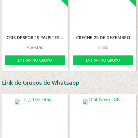
CRIS DPSPORTS PALPITES🔥🍀💰🚀
CRECHE 25 DE DEZEMBRO
Apostas
Links
ENTRAR NO GRUPO
ENTRAR NO GRUPO
Link de Grupos de Whatsapp