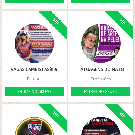
VIP
VIP
VAGAS CAMBISTAS🥇🔥
TATUAGENS DO NATO
Futebol
Profissões
ENTRAR NO GRUPO
ENTRAR NO GRUPO
VIP
VIP