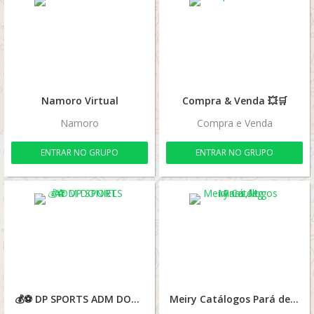
Namoro Virtual
Compra & Venda 💥🛒
Namoro
Compra e Venda
ENTRAR NO GRUPO
ENTRAR NO GRUPO
💰⚽️ DP SPORTS ADM DONIEL
Meiry Catálogos Pará de Minas,Mg