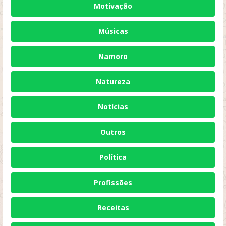
Motivação
Músicas
Namoro
Natureza
Notícias
Outros
Política
Profissões
Receitas