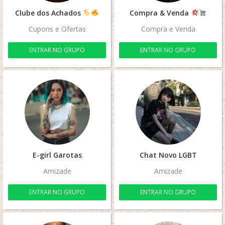
Clube dos Achados
Compra & Venda
Cupons e Ofertas
Compra e Venda
ENTRAR NO GRUPO
ENTRAR NO GRUPO
E-girl Garotas
Chat Novo LGBT
Amizade
Amizade
ENTRAR NO GRUPO
ENTRAR NO GRUPO