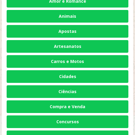
Amor e Romance
Animais
Apostas
Artesanatos
Carros e Motos
Cidades
Ciências
Compra e Venda
Concursos