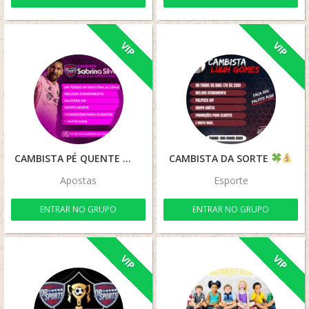
VIP
VIP
CAMBISTA PÉ QUENTE
CAMBISTA DA SORTE
Apostas
Esporte
ENTRAR NO GRUPO
ENTRAR NO GRUPO
VIP
VIP