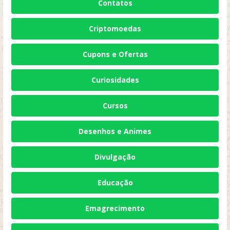
Contatos
Criptomoedas
Cupons e Ofertas
Curiosidades
Cursos
Desenhos e Animes
Divulgação
Educação
Emagrecimento