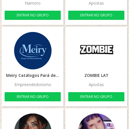
Namoro
Apostas
ENTRAR NO GRUPO
ENTRAR NO GRUPO
Meiry Catálogos Pará de Minas,Mg
ZOMBIE LAT
Empreendedorismo
Apostas
ENTRAR NO GRUPO
ENTRAR NO GRUPO