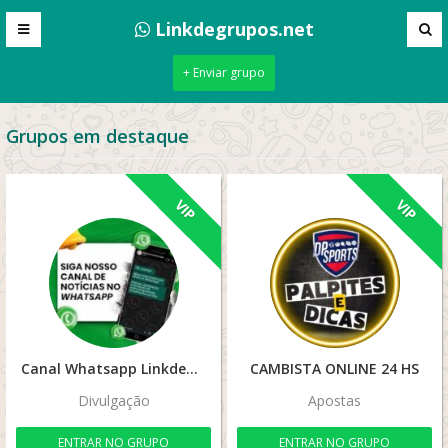
Linkdegrupos.net
+ Enviar grupo
Grupos em destaque
VIP
VIP
Canal Whatsapp Linkdegrupos.net
CAMBISTA ONLINE 24 HS
Divulgação
Apostas
ENTRAR NO GRUPO
ENTRAR NO GRUPO