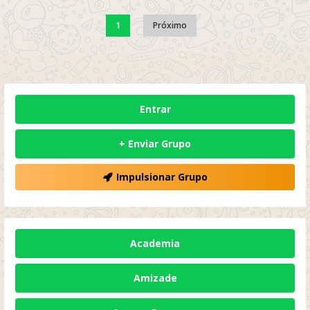
1
Próximo
Entrar
+ Enviar Grupo
Impulsionar Grupo
Academia
Amizade