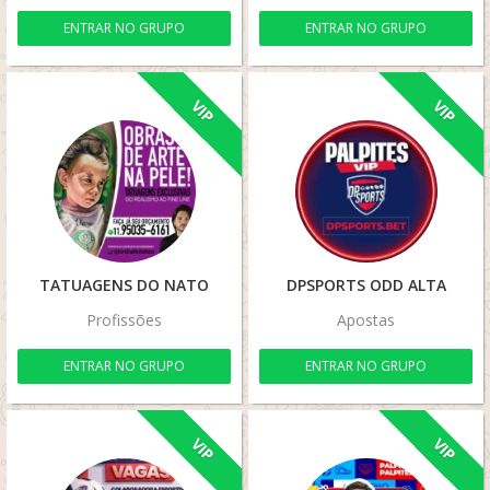
ENTRAR NO GRUPO
ENTRAR NO GRUPO
VIP
VIP
TATUAGENS DO NATO
DPSPORTS ODD ALTA
Profissões
Apostas
ENTRAR NO GRUPO
ENTRAR NO GRUPO
VIP
VIP