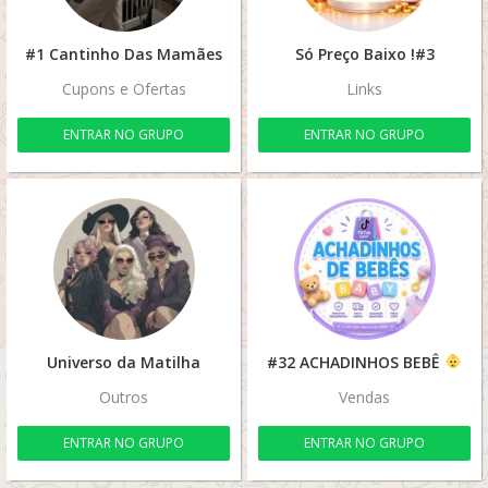
#1 Cantinho Das Mamães
Só Preço Baixo !#3
Cupons e Ofertas
Links
ENTRAR NO GRUPO
ENTRAR NO GRUPO
​Universo da Matilha
#32 ACHADINHOS BEBÊ
Outros
Vendas
ENTRAR NO GRUPO
ENTRAR NO GRUPO