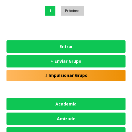
1
Próximo
Entrar
+ Enviar Grupo
Impulsionar Grupo
Academia
Amizade