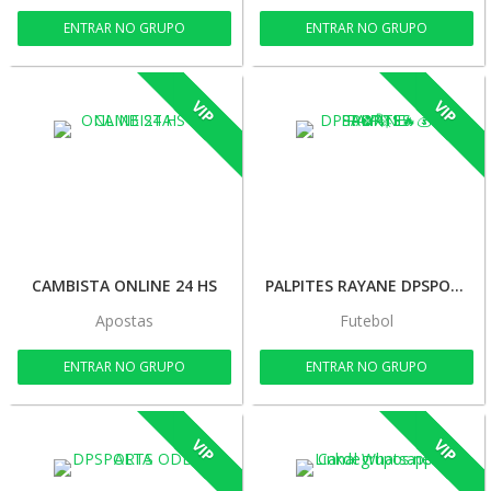
ENTRAR NO GRUPO
ENTRAR NO GRUPO
VIP
VIP
CAMBISTA ONLINE 24 HS
PALPITES RAYANE DPSPORTS🔥💰🍀🚀
Apostas
Futebol
ENTRAR NO GRUPO
ENTRAR NO GRUPO
VIP
VIP