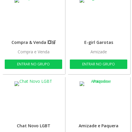
Compra & Venda 💥🛒
E-girl Garotas
Compra e Venda
Amizade
ENTRAR NO GRUPO
ENTRAR NO GRUPO
Chat Novo LGBT
Amizade e Paquera