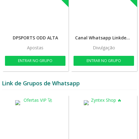
DPSPORTS ODD ALTA
Canal Whatsapp Linkdegrupos.net
Apostas
Divulgação
ENTRAR NO GRUPO
ENTRAR NO GRUPO
Link de Grupos de Whatsapp