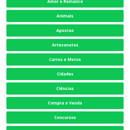
Amor e Romance
Animais
Apostas
Artesanatos
Carros e Motos
Cidades
Ciências
Compra e Venda
Concursos