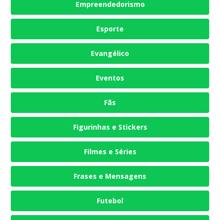
Empreendedorismo
Esporte
Evangélico
Eventos
Fãs
Figurinhas e Stickers
Filmes e Séries
Frases e Mensagens
Futebol