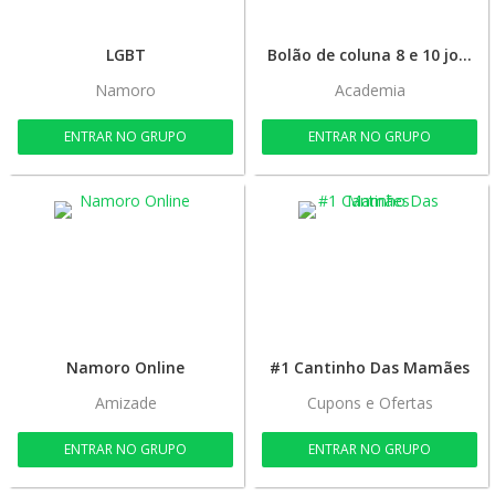
LGBT
Bolão de coluna 8 e 10 jogos ⚽⚽
Namoro
Academia
ENTRAR NO GRUPO
ENTRAR NO GRUPO
Namoro Online
#1 Cantinho Das Mamães
Amizade
Cupons e Ofertas
ENTRAR NO GRUPO
ENTRAR NO GRUPO