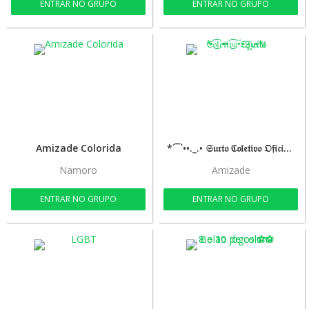
ENTRAR NO GRUPO
ENTRAR NO GRUPO
Amizade Colorida
*´¯`••._.• 𝔖𝔲𝔯𝔱𝔬 ℭ𝔬𝔩𝔢𝔱𝔦𝔳𝔬 𝔒𝔣𝔦𝔠𝔦𝔞𝔩 •._.••`¯´´•.¸¸.•*
Namoro
Amizade
ENTRAR NO GRUPO
ENTRAR NO GRUPO