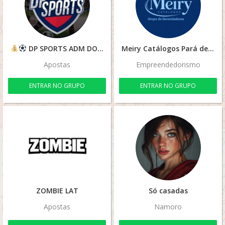
DP SPORTS ADM DONIEL
Meiry Catálogos Pará de Minas,Mg
Apostas
Empreendedorismo
ENTRAR NO GRUPO
ENTRAR NO GRUPO
ZOMBIE LAT
Só casadas
Apostas
Namoro