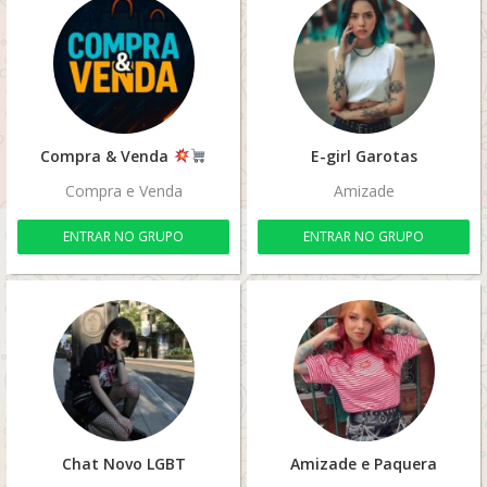
Compra & Venda
E-girl Garotas
Compra e Venda
Amizade
ENTRAR NO GRUPO
ENTRAR NO GRUPO
Chat Novo LGBT
Amizade e Paquera