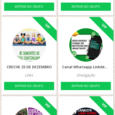
ENTRAR NO GRUPO
ENTRAR NO GRUPO
VIP
VIP
CRECHE 25 DE DEZEMBRO
Canal Whatsapp Linkdegrupos.net
Links
Divulgação
ENTRAR NO GRUPO
ENTRAR NO GRUPO
VIP
VIP