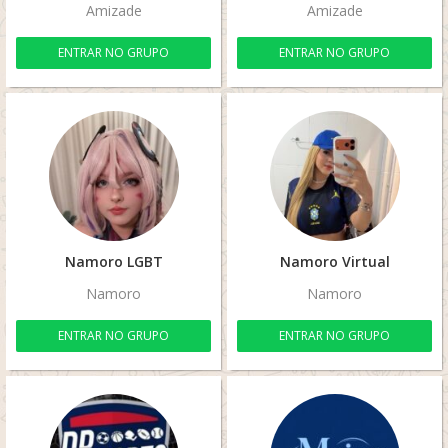
Amizade
Amizade
ENTRAR NO GRUPO
ENTRAR NO GRUPO
Namoro LGBT
Namoro Virtual
Namoro
Namoro
ENTRAR NO GRUPO
ENTRAR NO GRUPO