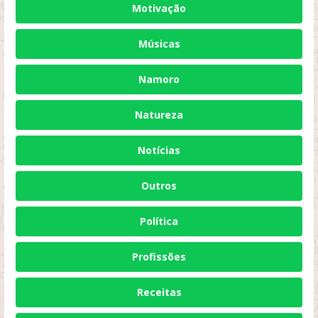
Motivação
Músicas
Namoro
Natureza
Notícias
Outros
Política
Profissões
Receitas