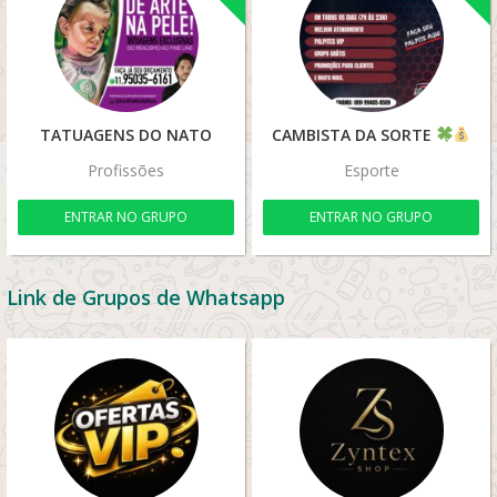
TATUAGENS DO NATO
CAMBISTA DA SORTE
Profissões
Esporte
ENTRAR NO GRUPO
ENTRAR NO GRUPO
Link de Grupos de Whatsapp