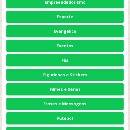
Empreendedorismo
Esporte
Evangélico
Eventos
Fãs
Figurinhas e Stickers
Filmes e Séries
Frases e Mensagens
Futebol