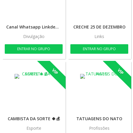
Canal Whatsapp Linkdegrupos.net
CRECHE 25 DE DEZEMBRO
Divulgação
Links
ENTRAR NO GRUPO
ENTRAR NO GRUPO
VIP
VIP
CAMBISTA DA SORTE 🍀💰
TATUAGENS DO NATO
Esporte
Profissões