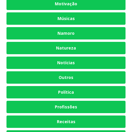
Motivação
Músicas
Namoro
Natureza
Notícias
Outros
Política
Profissões
Receitas