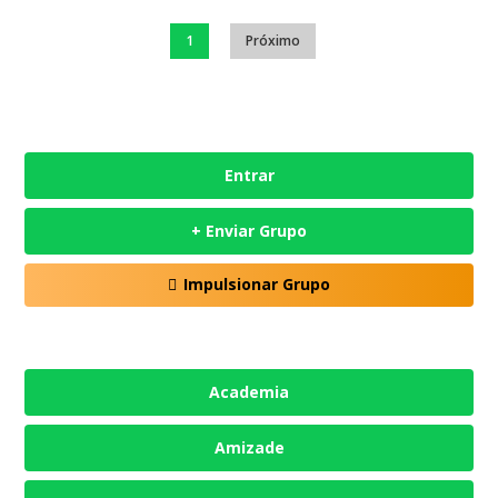
1
Próximo
Entrar
+ Enviar Grupo
Impulsionar Grupo
Academia
Amizade