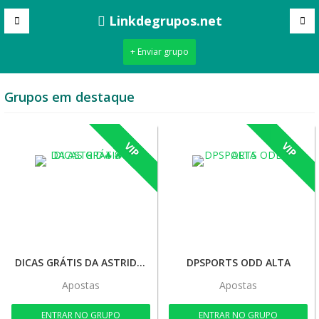
Linkdegrupos.net
+ Enviar grupo
Grupos em destaque
VIP
VIP
DICAS GRÁTIS DA ASTRID🔥🔥
DPSPORTS ODD ALTA
Apostas
Apostas
ENTRAR NO GRUPO
ENTRAR NO GRUPO