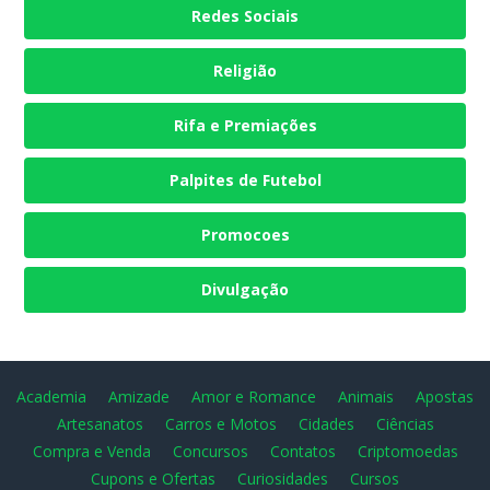
Redes Sociais
Religião
Rifa e Premiações
Palpites de Futebol
Promocoes
Divulgação
Academia
Amizade
Amor e Romance
Animais
Apostas
Artesanatos
Carros e Motos
Cidades
Ciências
Compra e Venda
Concursos
Contatos
Criptomoedas
Cupons e Ofertas
Curiosidades
Cursos