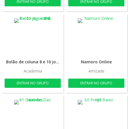
ENTRAR NO GRUPO
ENTRAR NO GRUPO
Bolão de coluna 8 e 10 jogos ⚽⚽
Namoro Online
Academia
Amizade
ENTRAR NO GRUPO
ENTRAR NO GRUPO