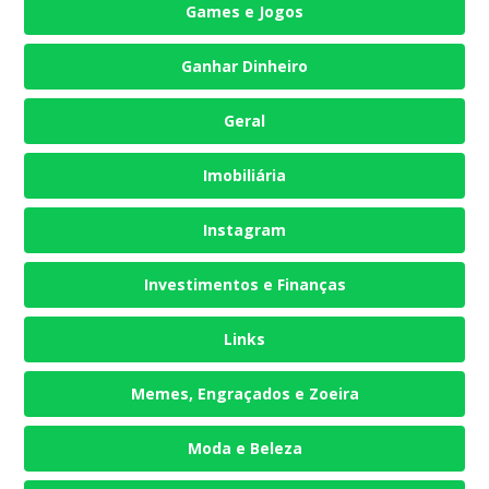
Games e Jogos
Ganhar Dinheiro
Geral
Imobiliária
Instagram
Investimentos e Finanças
Links
Memes, Engraçados e Zoeira
Moda e Beleza