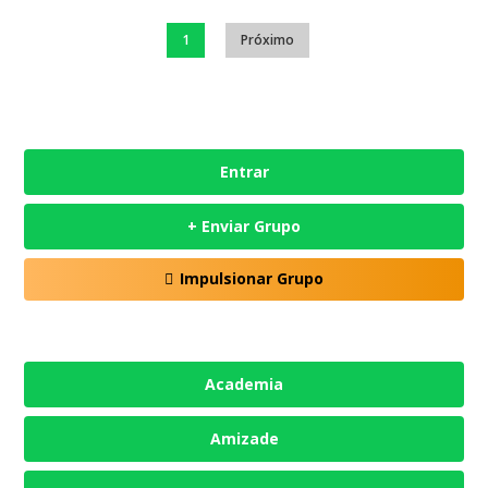
1
Próximo
Entrar
+ Enviar Grupo
Impulsionar Grupo
Academia
Amizade