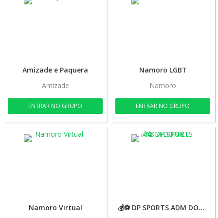
Amizade e Paquera
Namoro LGBT
Amizade
Namoro
ENTRAR NO GRUPO
ENTRAR NO GRUPO
Namoro Virtual
💰⚽️ DP SPORTS ADM DONIEL