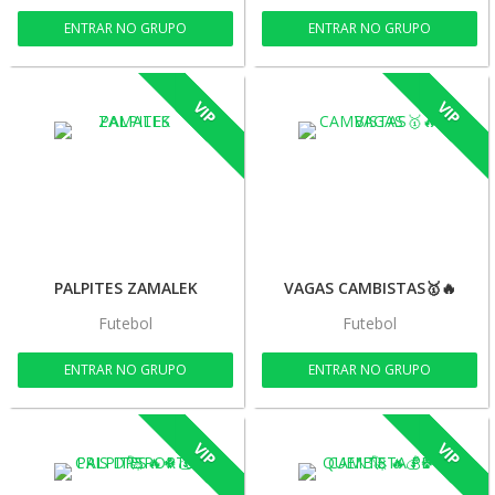
ENTRAR NO GRUPO
ENTRAR NO GRUPO
VIP
VIP
PALPITES ZAMALEK
VAGAS CAMBISTAS🥇🔥
Futebol
Futebol
ENTRAR NO GRUPO
ENTRAR NO GRUPO
VIP
VIP