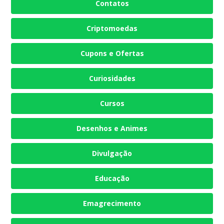
Contatos
Criptomoedas
Cupons e Ofertas
Curiosidades
Cursos
Desenhos e Animes
Divulgação
Educação
Emagrecimento