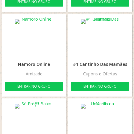
ENTRAR NO GRUPO
ENTRAR NO GRUPO
Namoro Online
#1 Cantinho Das Mamães
Amizade
Cupons e Ofertas
ENTRAR NO GRUPO
ENTRAR NO GRUPO