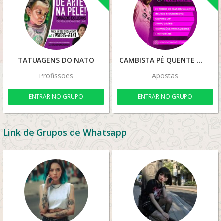
TATUAGENS DO NATO
CAMBISTA PÉ QUENTE
Profissões
Apostas
ENTRAR NO GRUPO
ENTRAR NO GRUPO
Link de Grupos de Whatsapp