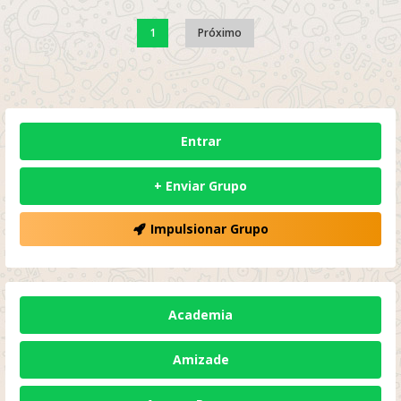
1
Próximo
Entrar
+ Enviar Grupo
Impulsionar Grupo
Academia
Amizade