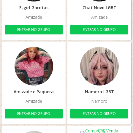
E-girl Garotas
Chat Novo LGBT
Amizade
Amizade
ENTRAR NO GRUPO
ENTRAR NO GRUPO
Amizade e Paquera
Namoro LGBT
Amizade
Namoro
ENTRAR NO GRUPO
ENTRAR NO GRUPO