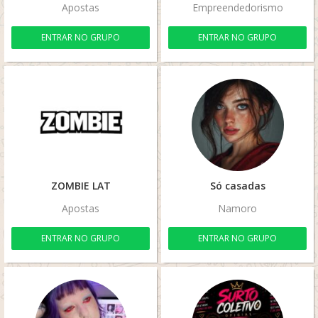
Apostas
Empreendedorismo
ENTRAR NO GRUPO
ENTRAR NO GRUPO
ZOMBIE LAT
Só casadas
Apostas
Namoro
ENTRAR NO GRUPO
ENTRAR NO GRUPO