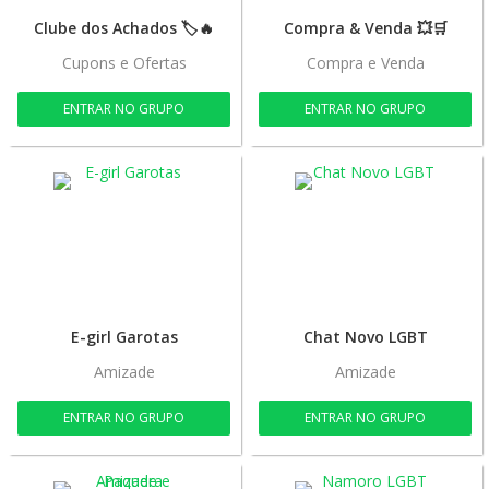
Clube dos Achados 🏷️🔥
Compra & Venda 💥🛒
Cupons e Ofertas
Compra e Venda
ENTRAR NO GRUPO
ENTRAR NO GRUPO
E-girl Garotas
Chat Novo LGBT
Amizade
Amizade
ENTRAR NO GRUPO
ENTRAR NO GRUPO