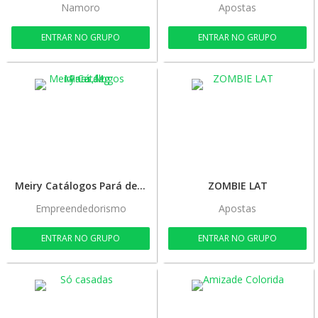
Namoro
Apostas
ENTRAR NO GRUPO
ENTRAR NO GRUPO
Meiry Catálogos Pará de Minas,Mg
ZOMBIE LAT
Empreendedorismo
Apostas
ENTRAR NO GRUPO
ENTRAR NO GRUPO