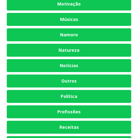
Motivação
Músicas
Namoro
Natureza
Notícias
Outros
Política
Profissões
Receitas