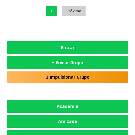
1
Próximo
Entrar
+ Enviar Grupo
Impulsionar Grupo
Academia
Amizade