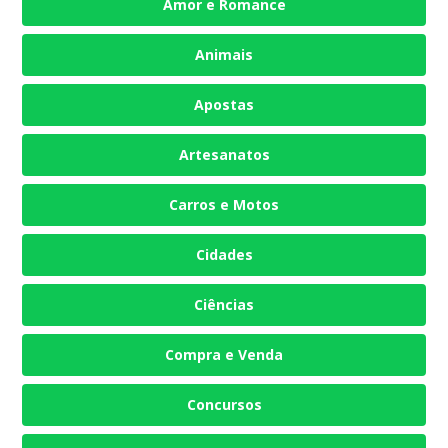
Amor e Romance
Animais
Apostas
Artesanatos
Carros e Motos
Cidades
Ciências
Compra e Venda
Concursos