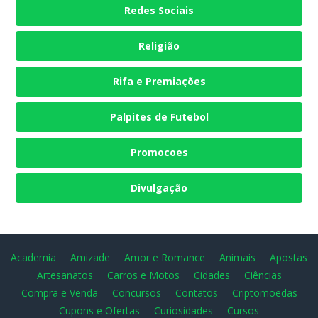
Redes Sociais
Religião
Rifa e Premiações
Palpites de Futebol
Promocoes
Divulgação
Academia
Amizade
Amor e Romance
Animais
Apostas
Artesanatos
Carros e Motos
Cidades
Ciências
Compra e Venda
Concursos
Contatos
Criptomoedas
Cupons e Ofertas
Curiosidades
Cursos