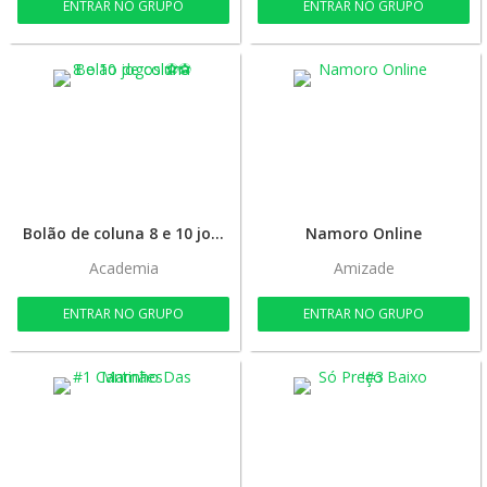
ENTRAR NO GRUPO
ENTRAR NO GRUPO
Bolão de coluna 8 e 10 jogos ⚽⚽
Namoro Online
Academia
Amizade
ENTRAR NO GRUPO
ENTRAR NO GRUPO