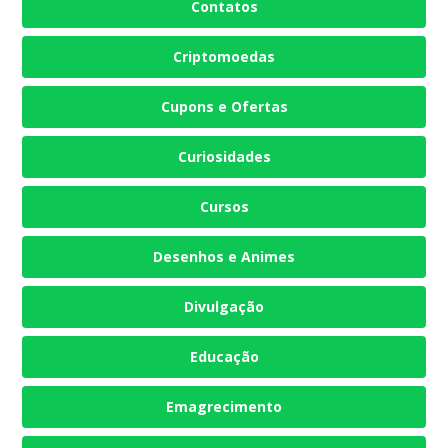
Contatos
Criptomoedas
Cupons e Ofertas
Curiosidades
Cursos
Desenhos e Animes
Divulgação
Educação
Emagrecimento