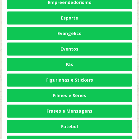
Empreendedorismo
Esporte
Evangélico
Eventos
Fãs
Figurinhas e Stickers
Filmes e Séries
Frases e Mensagens
Futebol