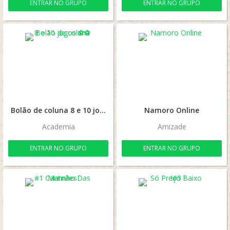
ENTRAR NO GRUPO
ENTRAR NO GRUPO
Bolão de coluna 8 e 10 jogos ⚽⚽
Namoro Online
Academia
Amizade
ENTRAR NO GRUPO
ENTRAR NO GRUPO