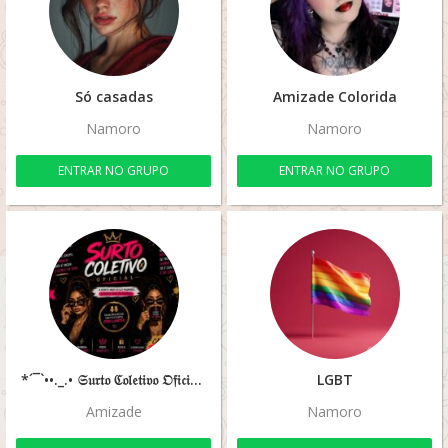
Só casadas
Amizade Colorida
Namoro
Namoro
ENTRAR NO GRUPO
ENTRAR NO GRUPO
*´¯`••._.• 𝔖𝔲𝔯𝔱𝔬 ℭ𝔬𝔩𝔢𝔱𝔦𝔳𝔬 𝔒𝔣𝔦𝔠𝔦𝔞𝔩 •._.••`¯´´•.¸¸.•*
LGBT
Amizade
Namoro