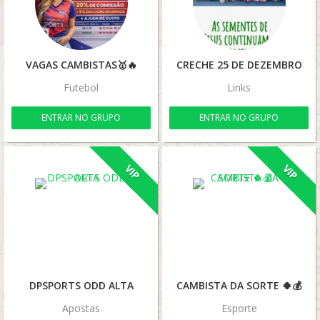
VAGAS CAMBISTAS🥇🔥
CRECHE 25 DE DEZEMBRO
Futebol
Links
ENTRAR NO GRUPO
ENTRAR NO GRUPO
VIP
VIP
DPSPORTS ODD ALTA
CAMBISTA DA SORTE 🍀💰
Apostas
Esporte