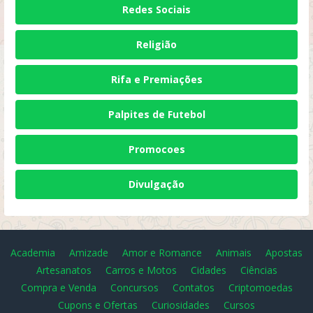
Redes Sociais
Religião
Rifa e Premiações
Palpites de Futebol
Promocoes
Divulgação
Academia
Amizade
Amor e Romance
Animais
Apostas
Artesanatos
Carros e Motos
Cidades
Ciências
Compra e Venda
Concursos
Contatos
Criptomoedas
Cupons e Ofertas
Curiosidades
Cursos