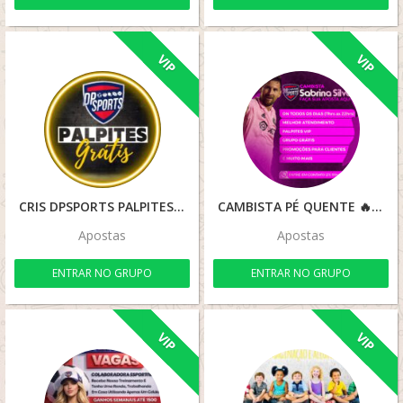
VIP
VIP
CRIS DPSPORTS PALPITES🔥🍀💰🚀
CAMBISTA PÉ QUENTE 🔥💰🍀🚀
Apostas
Apostas
ENTRAR NO GRUPO
ENTRAR NO GRUPO
VIP
VIP