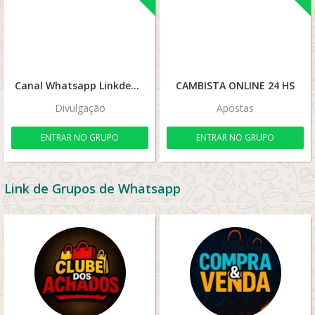
Canal Whatsapp Linkdegrupos.net
CAMBISTA ONLINE 24 HS
Divulgação
Apostas
ENTRAR NO GRUPO
ENTRAR NO GRUPO
Link de Grupos de Whatsapp