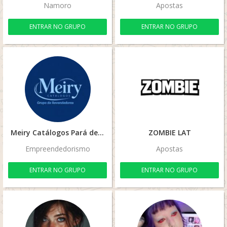
Namoro
Apostas
ENTRAR NO GRUPO
ENTRAR NO GRUPO
Meiry Catálogos Pará de Minas,Mg
ZOMBIE LAT
Empreendedorismo
Apostas
ENTRAR NO GRUPO
ENTRAR NO GRUPO