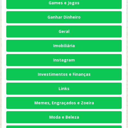
Games e Jogos
Ganhar Dinheiro
Geral
Imobiliária
Instagram
Investimentos e Finanças
Links
Memes, Engraçados e Zoeira
Moda e Beleza