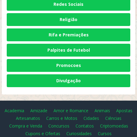
Redes Sociais
Religião
Rifa e Premiações
Palpites de Futebol
Promocoes
Divulgação
Academia
Amizade
Amor e Romance
Animais
Apostas
Artesanatos
Carros e Motos
Cidades
Ciências
Compra e Venda
Concursos
Contatos
Criptomoedas
Cupons e Ofertas
Curiosidades
Cursos