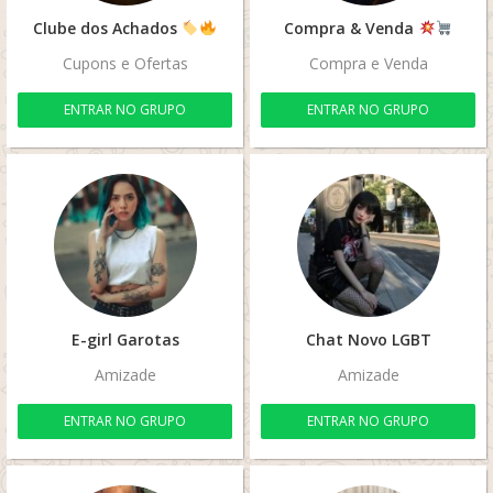
Clube dos Achados
Compra & Venda
Cupons e Ofertas
Compra e Venda
ENTRAR NO GRUPO
ENTRAR NO GRUPO
E-girl Garotas
Chat Novo LGBT
Amizade
Amizade
ENTRAR NO GRUPO
ENTRAR NO GRUPO