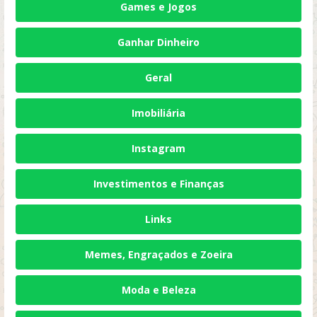
Games e Jogos
Ganhar Dinheiro
Geral
Imobiliária
Instagram
Investimentos e Finanças
Links
Memes, Engraçados e Zoeira
Moda e Beleza