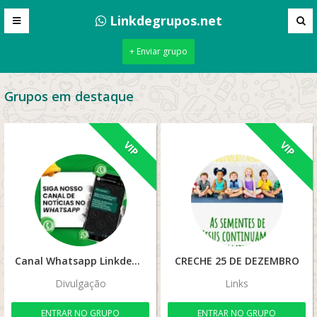
Linkdegrupos.net
+ Enviar grupo
Grupos em destaque
VIP
VIP
Canal Whatsapp Linkdegrupos.net
CRECHE 25 DE DEZEMBRO
Divulgação
Links
ENTRAR NO GRUPO
ENTRAR NO GRUPO