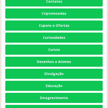
Contatos
Criptomoedas
Cupons e Ofertas
Curiosidades
Cursos
Desenhos e Animes
Divulgação
Educação
Emagrecimento