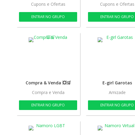
Cupons e Ofertas
Cupons e Ofertas
ENTRAR NO GRUPO
ENTRAR NO GRUPO
Compra & Venda 💥🛒
E-girl Garotas
Compra e Venda
Amizade
ENTRAR NO GRUPO
ENTRAR NO GRUPO