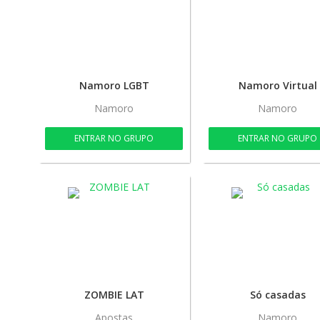
Namoro LGBT
Namoro Virtual
Namoro
Namoro
ENTRAR NO GRUPO
ENTRAR NO GRUPO
ZOMBIE LAT
Só casadas
Apostas
Namoro