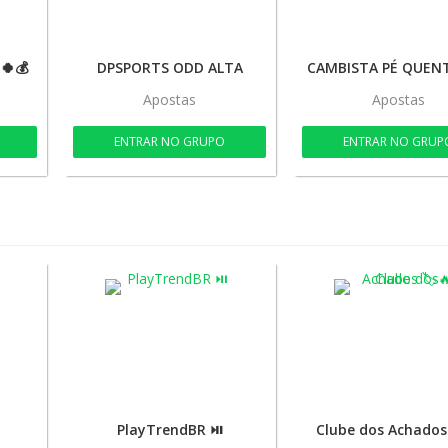
🍀💰
DPSPORTS ODD ALTA
Apostas
Apostas
ENTRAR NO GRUPO
ENTRAR NO GRUP
PlayTrendBR ⏯️
Clube dos Achados 