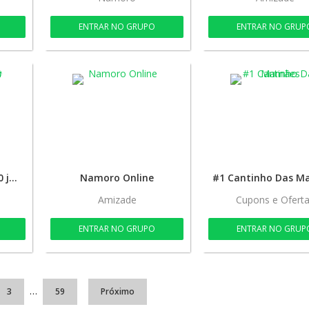
ENTRAR NO GRUPO
ENTRAR NO GRUP
Bolão de coluna 8 e 10 jogos ⚽⚽
Namoro Online
#1 Cantinho Das M
Amizade
Cupons e Ofert
ENTRAR NO GRUPO
ENTRAR NO GRUP
…
3
59
Próximo