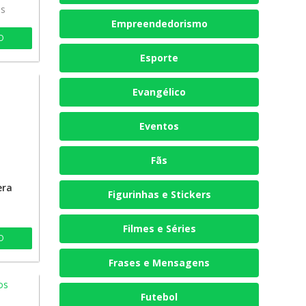
as
Empreendedorismo
O
Esporte
Evangélico
Eventos
Fãs
era
Figurinhas e Stickers
Filmes e Séries
O
Frases e Mensagens
Futebol