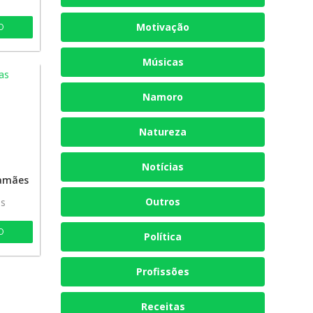
Motivação
O
Músicas
Namoro
Natureza
Notícias
amães
Outros
as
O
Política
Profissões
Receitas