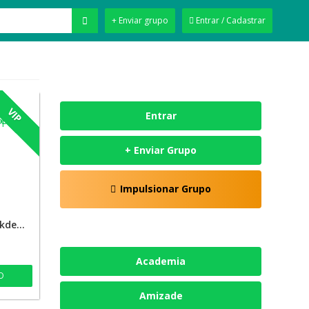
+ Enviar grupo
Entrar / Cadastrar
VIP
Entrar
+ Enviar Grupo
Impulsionar Grupo
Canal Whatsapp Linkdegrupos.net
Academia
O
Amizade