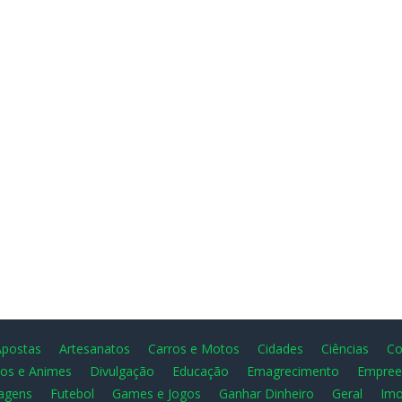
Apostas
Artesanatos
Carros e Motos
Cidades
Ciências
Co
os e Animes
Divulgação
Educação
Emagrecimento
Empree
agens
Futebol
Games e Jogos
Ganhar Dinheiro
Geral
Imo