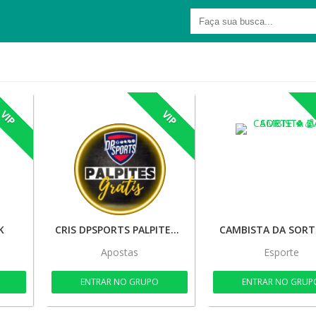
VIP
VIP
K
CRIS DPSPORTS PALPITES🔥🍀💰🚀
CAMBISTA DA SORTE
Apostas
Esporte
ENTRAR NO GRUPO
ENTRAR NO GRUP