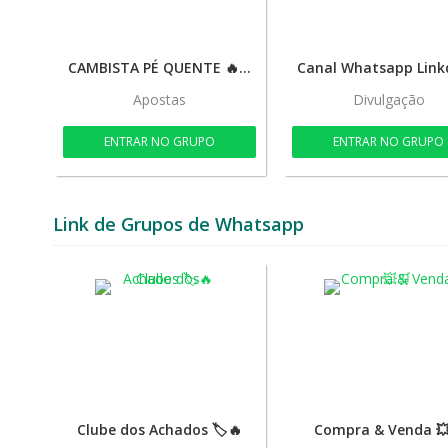
CAMBISTA PÉ QUENTE 🔥💰🍀🚀
Apostas
Divulgação
ENTRAR NO GRUPO
ENTRAR NO GRUPO
Link de Grupos de Whatsapp
Clube dos Achados 🏷️🔥
Compra & Venda 💥