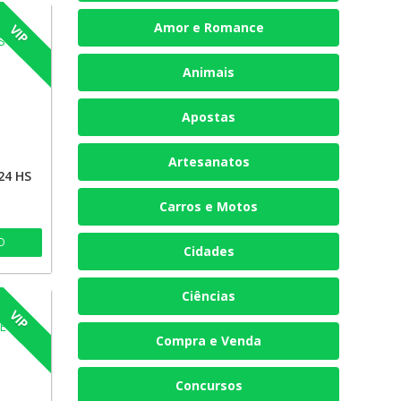
Amor e Romance
VIP
Animais
Apostas
Artesanatos
24 HS
Carros e Motos
O
Cidades
Ciências
VIP
Compra e Venda
Concursos