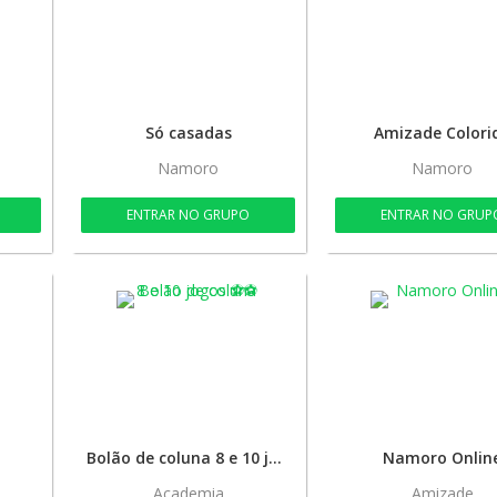
Só casadas
Amizade Colori
Namoro
Namoro
ENTRAR NO GRUPO
ENTRAR NO GRUP
Bolão de coluna 8 e 10 jogos ⚽⚽
Namoro Onlin
Academia
Amizade