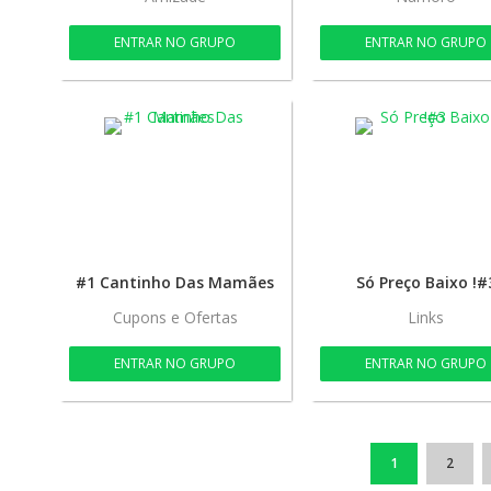
ENTRAR NO GRUPO
ENTRAR NO GRUPO
#1 Cantinho Das Mamães
Só Preço Baixo !#
Cupons e Ofertas
Links
ENTRAR NO GRUPO
ENTRAR NO GRUPO
1
2