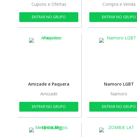
Cupons e Ofertas
Compra e Venda
ENTRAR NO GRUPO
ENTRAR NO GRUPO
Amizade e Paquera
Namoro LGBT
Amizade
Namoro
ENTRAR NO GRUPO
ENTRAR NO GRUPO