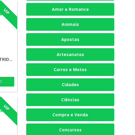
Amor e Romance
VIP
Animais
Apostas
Artesanatos
DICAS GRÁTIS DA ASTRID🔥🔥
Carros e Motos
O
Cidades
Ciências
VIP
Compra e Venda
Concursos