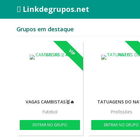
Linkdegrupos.net
Grupos em destaque
VIP
VAGAS CAMBISTAS🥇🔥
TATUAGENS DO NA
Futebol
Profissões
ENTRAR NO GRUPO
ENTRAR NO GRUPO