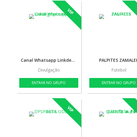
VIP
Canal Whatsapp Linkdegrupos.net
PALPITES ZAMALE
Divulgação
Futebol
ENTRAR NO GRUPO
ENTRAR NO GRUPO
VIP