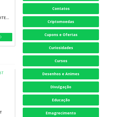
Contatos
CRIS DPSPORTS PALPITES🔥🍀💰🚀
Criptomoedas
Cupons e Ofertas
O
Curiosidades
Cursos
Desenhos e Animes
Divulgação
Educação
T
Emagrecimento