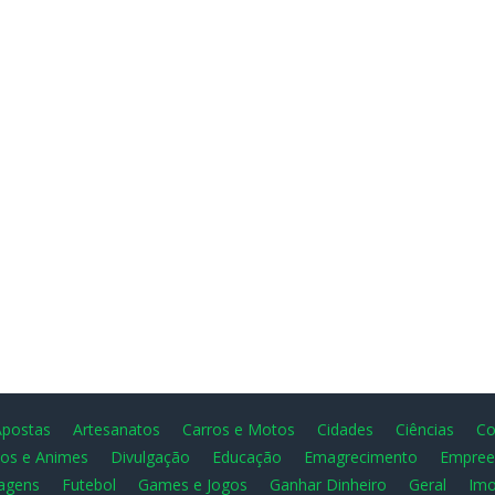
Apostas
Artesanatos
Carros e Motos
Cidades
Ciências
Co
os e Animes
Divulgação
Educação
Emagrecimento
Empree
agens
Futebol
Games e Jogos
Ganhar Dinheiro
Geral
Imo