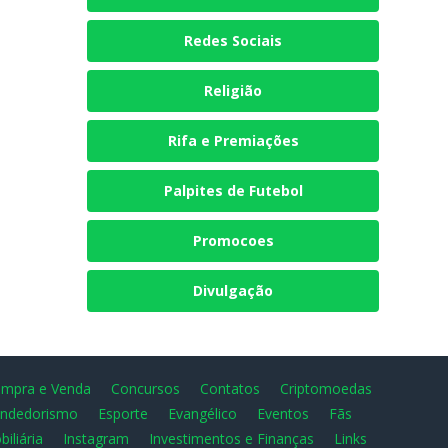
Redes Sociais
Religião
Rifa e Premiações
Palpites de Futebol
Promocoes
Divulgação
mpra e Venda
Concursos
Contatos
Criptomoedas
ndedorismo
Esporte
Evangélico
Eventos
Fãs
biliária
Instagram
Investimentos e Finanças
Links