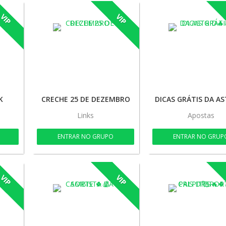
VIP
VIP
K
CRECHE 25 DE DEZEMBRO
Links
Apostas
ENTRAR NO GRUPO
ENTRAR NO GRUP
VIP
VIP