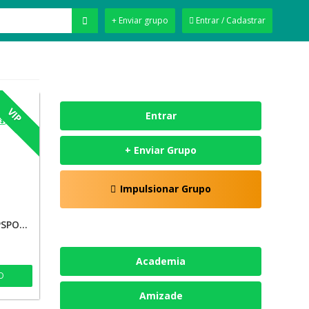
+ Enviar grupo
Entrar / Cadastrar
VIP
Entrar
+ Enviar Grupo
Impulsionar Grupo
PALPITES RAYANE DPSPORTS🔥💰🍀🚀
Academia
O
Amizade