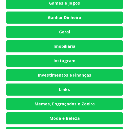
Games e Jogos
Ganhar Dinheiro
Geral
Imobiliária
Instagram
Investimentos e Finanças
Links
Memes, Engraçados e Zoeira
Moda e Beleza