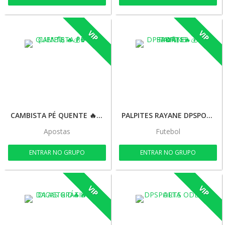
VIP
VIP
CAMBISTA PÉ QUENTE 🔥💰🍀🚀
PALPITES RAYANE DPSPORTS🔥💰🍀🚀
Apostas
Futebol
ENTRAR NO GRUPO
ENTRAR NO GRUPO
VIP
VIP