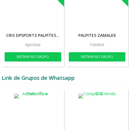
CRIS DPSPORTS PALPITES🔥🍀💰🚀
PALPITES ZAMALEK
Apostas
Futebol
ENTRAR NO GRUPO
ENTRAR NO GRUPO
Link de Grupos de Whatsapp