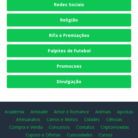
Redes Sociais
Religião
Rifa e Premiações
Palpites de Futebol
Promocoes
Divulgação
Academia
Amizade
Amor e Romance
Animais
Apostas
Artesanatos
Carros e Motos
Cidades
Ciências
Compra e Venda
Concursos
Contatos
Criptomoedas
Cupons e Ofertas
Curiosidades
Cursos