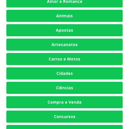
Amor e Romance
Animais
Apostas
Artesanatos
Carros e Motos
Cidades
Ciências
Compra e Venda
Concursos