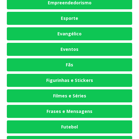
Empreendedorismo
Esporte
Evangélico
Eventos
Fãs
Figurinhas e Stickers
Filmes e Séries
Frases e Mensagens
Futebol