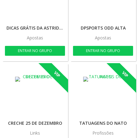
DICAS GRÁTIS DA ASTRID🔥🔥
DPSPORTS ODD ALTA
Apostas
Apostas
ENTRAR NO GRUPO
ENTRAR NO GRUPO
VIP
VIP
CRECHE 25 DE DEZEMBRO
TATUAGENS DO NATO
Links
Profissões