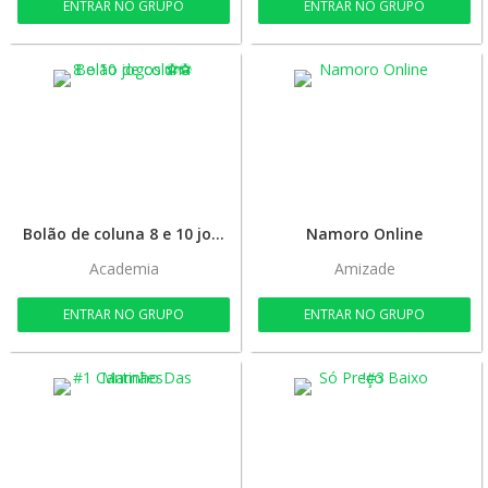
ENTRAR NO GRUPO
ENTRAR NO GRUPO
Bolão de coluna 8 e 10 jogos ⚽⚽
Namoro Online
Academia
Amizade
ENTRAR NO GRUPO
ENTRAR NO GRUPO