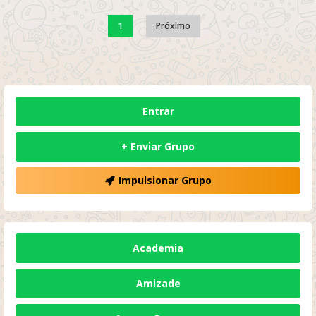
1
Próximo
Entrar
+ Enviar Grupo
Impulsionar Grupo
Academia
Amizade