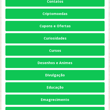
Contatos
Criptomoedas
Cupons e Ofertas
Curiosidades
Cursos
Desenhos e Animes
Divulgação
Educação
Emagrecimento