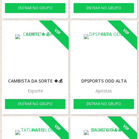
ENTRAR NO GRUPO
ENTRAR NO GRUPO
VIP
VIP
CAMBISTA DA SORTE 🍀💰
DPSPORTS ODD ALTA
Esporte
Apostas
ENTRAR NO GRUPO
ENTRAR NO GRUPO
VIP
VIP