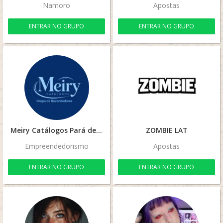
Namoro
Apostas
ENTRAR NO GRUPO
ENTRAR NO GRUPO
Meiry Catálogos Pará de Minas,Mg
ZOMBIE LAT
Empreendedorismo
Apostas
ENTRAR NO GRUPO
ENTRAR NO GRUPO