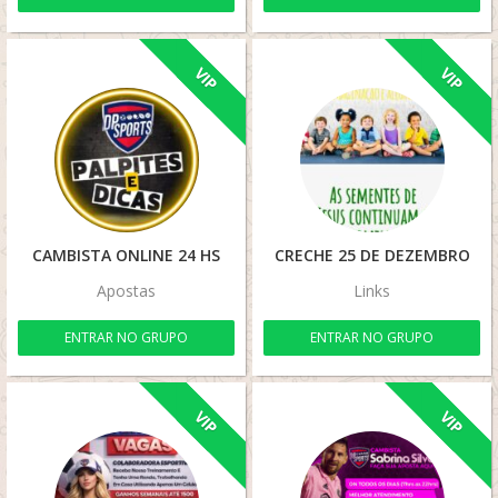
VIP
VIP
CAMBISTA ONLINE 24 HS
CRECHE 25 DE DEZEMBRO
Apostas
Links
ENTRAR NO GRUPO
ENTRAR NO GRUPO
VIP
VIP