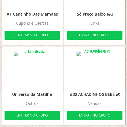
#1 Cantinho Das Mamães
Só Preço Baixo !#3
Cupons e Ofertas
Links
ENTRAR NO GRUPO
ENTRAR NO GRUPO
​Universo da Matilha
#32 ACHADINHOS BEBÊ 👶
Outros
Vendas
ENTRAR NO GRUPO
ENTRAR NO GRUPO