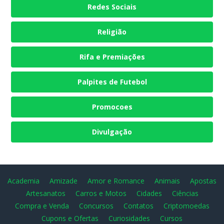
Redes Sociais
Religião
Rifa e Premiações
Palpites de Futebol
Promocoes
Divulgação
Academia
Amizade
Amor e Romance
Animais
Apostas
Artesanatos
Carros e Motos
Cidades
Ciências
Compra e Venda
Concursos
Contatos
Criptomoedas
Cupons e Ofertas
Curiosidades
Cursos