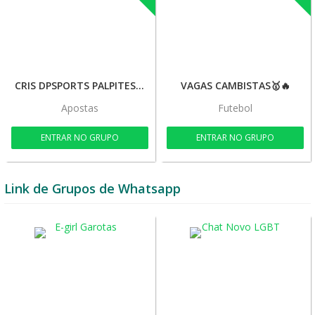
CRIS DPSPORTS PALPITES🔥🍀💰🚀
VAGAS CAMBISTAS🥇🔥
Apostas
Futebol
ENTRAR NO GRUPO
ENTRAR NO GRUPO
Link de Grupos de Whatsapp