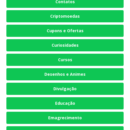
Contatos
Criptomoedas
Cupons e Ofertas
Curiosidades
Cursos
Desenhos e Animes
Divulgação
Educação
Emagrecimento