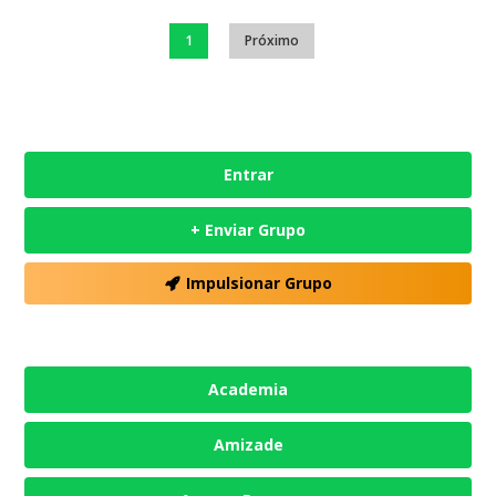
1
Próximo
Entrar
+ Enviar Grupo
Impulsionar Grupo
Academia
Amizade