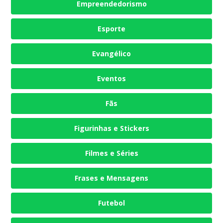
Empreendedorismo
Esporte
Evangélico
Eventos
Fãs
Figurinhas e Stickers
Filmes e Séries
Frases e Mensagens
Futebol