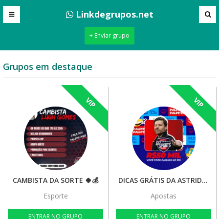
Linkdegrupos.net
+ Enviar grupo
Grupos em destaque
VIP
VIP
CAMBISTA DA SORTE 🍀💰
DICAS GRÁTIS DA ASTRID🔥🔥
Esporte
Apostas
ENTRAR NO GRUPO
ENTRAR NO GRUPO