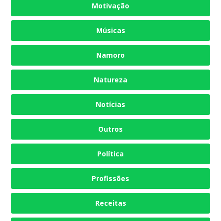
Motivação
Músicas
Namoro
Natureza
Notícias
Outros
Política
Profissões
Receitas