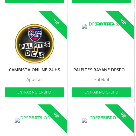
VIP
VIP
CAMBISTA ONLINE 24 HS
PALPITES RAYANE DPSPORTS🔥💰🍀🚀
Apostas
Futebol
ENTRAR NO GRUPO
ENTRAR NO GRUPO
VIP
VIP