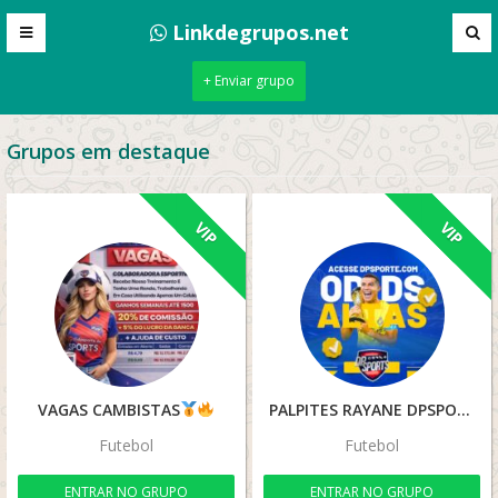
Linkdegrupos.net
+ Enviar grupo
Grupos em destaque
VIP
VIP
VAGAS CAMBISTAS
PALPITES RAYANE DPSPORTS
Futebol
Futebol
ENTRAR NO GRUPO
ENTRAR NO GRUPO