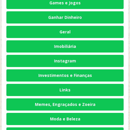
Games e Jogos
Ganhar Dinheiro
Geral
Imobiliária
Instagram
Investimentos e Finanças
Links
Memes, Engraçados e Zoeira
Moda e Beleza