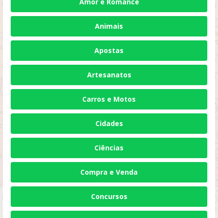
Amor e Romance
Animais
Apostas
Artesanatos
Carros e Motos
Cidades
Ciências
Compra e Venda
Concursos