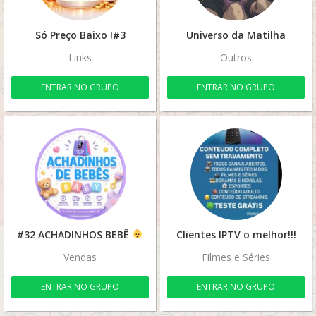
Só Preço Baixo !#3
​Universo da Matilha
Links
Outros
ENTRAR NO GRUPO
ENTRAR NO GRUPO
#32 ACHADINHOS BEBÊ
Clientes IPTV o melhor!!!
Vendas
Filmes e Séries
ENTRAR NO GRUPO
ENTRAR NO GRUPO