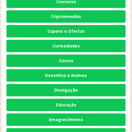
Contatos
Criptomoedas
Cupons e Ofertas
Curiosidades
Cursos
Desenhos e Animes
Divulgação
Educação
Emagrecimento