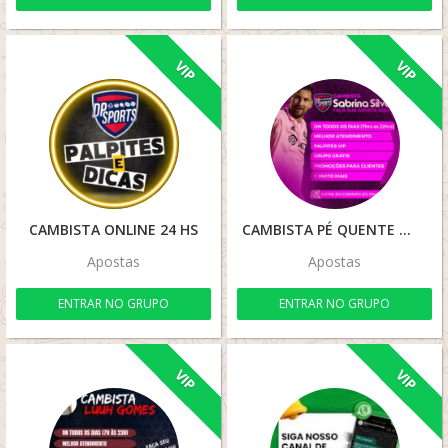
VIP
VIP
CAMBISTA ONLINE 24 HS
CAMBISTA PÉ QUENTE
Apostas
Apostas
ENTRAR NO GRUPO
ENTRAR NO GRUPO
VIP
VIP