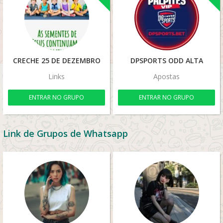
CRECHE 25 DE DEZEMBRO
DPSPORTS ODD ALTA
Links
Apostas
ENTRAR NO GRUPO
ENTRAR NO GRUPO
Link de Grupos de Whatsapp