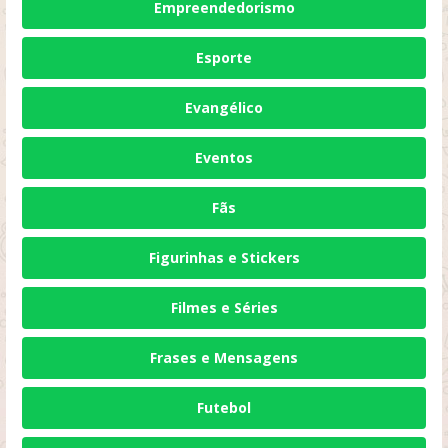
Empreendedorismo
Esporte
Evangélico
Eventos
Fãs
Figurinhas e Stickers
Filmes e Séries
Frases e Mensagens
Futebol