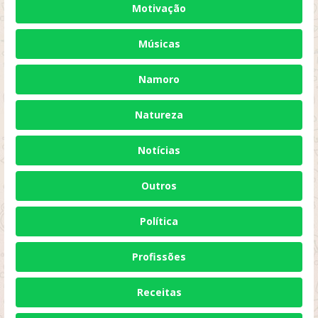
Motivação
Músicas
Namoro
Natureza
Notícias
Outros
Política
Profissões
Receitas