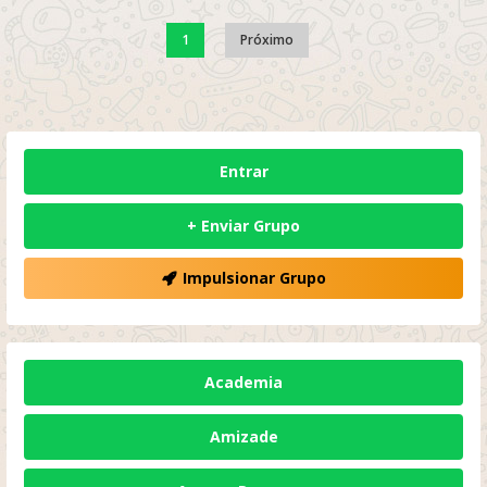
1
Próximo
Entrar
+ Enviar Grupo
Impulsionar Grupo
Academia
Amizade