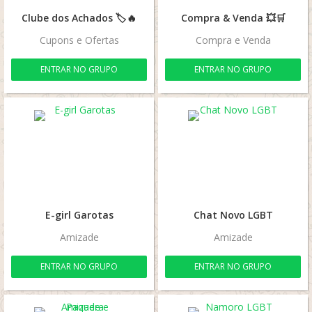
Clube dos Achados 🏷️🔥
Compra & Venda 💥🛒
Cupons e Ofertas
Compra e Venda
ENTRAR NO GRUPO
ENTRAR NO GRUPO
E-girl Garotas
Chat Novo LGBT
Amizade
Amizade
ENTRAR NO GRUPO
ENTRAR NO GRUPO