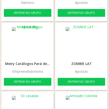
Namoro
Apostas
ENTRAR NO GRUPO
ENTRAR NO GRUPO
Meiry Catálogos Pará de Minas,Mg
ZOMBIE LAT
Empreendedorismo
Apostas
ENTRAR NO GRUPO
ENTRAR NO GRUPO