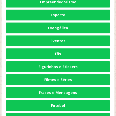
Empreendedorismo
Esporte
Evangélico
Eventos
Fãs
Figurinhas e Stickers
Filmes e Séries
Frases e Mensagens
Futebol