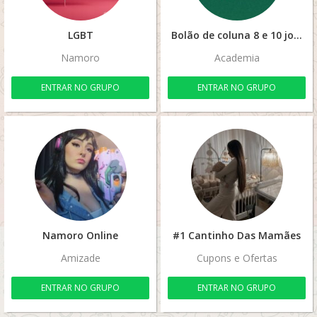
LGBT
Bolão de coluna 8 e 10 jogos
Namoro
Academia
ENTRAR NO GRUPO
ENTRAR NO GRUPO
Namoro Online
#1 Cantinho Das Mamães
Amizade
Cupons e Ofertas
ENTRAR NO GRUPO
ENTRAR NO GRUPO