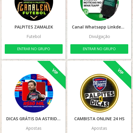
PALPITES ZAMALEK
Canal Whatsapp Linkdegrupos.net
Futebol
Divulgação
ENTRAR NO GRUPO
ENTRAR NO GRUPO
VIP
VIP
DICAS GRÁTIS DA ASTRID
CAMBISTA ONLINE 24 HS
Apostas
Apostas