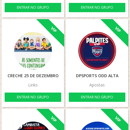
ENTRAR NO GRUPO
ENTRAR NO GRUPO
VIP
VIP
CRECHE 25 DE DEZEMBRO
DPSPORTS ODD ALTA
Links
Apostas
ENTRAR NO GRUPO
ENTRAR NO GRUPO
VIP
VIP