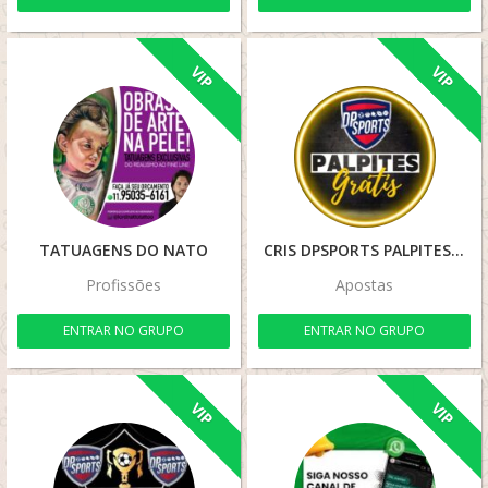
VIP
VIP
TATUAGENS DO NATO
CRIS DPSPORTS PALPITES
Profissões
Apostas
ENTRAR NO GRUPO
ENTRAR NO GRUPO
VIP
VIP