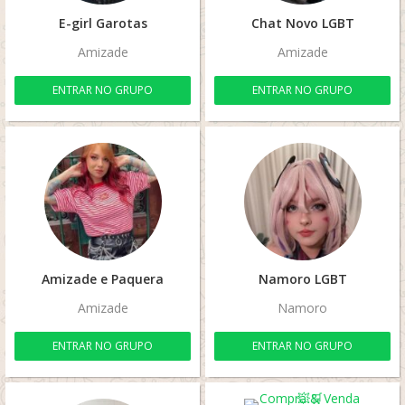
E-girl Garotas
Chat Novo LGBT
Amizade
Amizade
ENTRAR NO GRUPO
ENTRAR NO GRUPO
Amizade e Paquera
Namoro LGBT
Amizade
Namoro
ENTRAR NO GRUPO
ENTRAR NO GRUPO