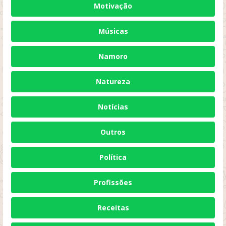
Motivação
Músicas
Namoro
Natureza
Notícias
Outros
Política
Profissões
Receitas