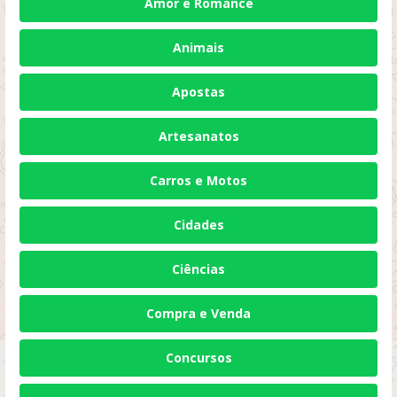
Amor e Romance
Animais
Apostas
Artesanatos
Carros e Motos
Cidades
Ciências
Compra e Venda
Concursos