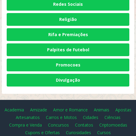
Redes Sociais
Religião
Rifa e Premiações
Palpites de Futebol
Promocoes
Divulgação
Academia
Amizade
Amor e Romance
Animais
Apostas
Artesanatos
Carros e Motos
Cidades
Ciências
Compra e Venda
Concursos
Contatos
Criptomoedas
Cupons e Ofertas
Curiosidades
Cursos