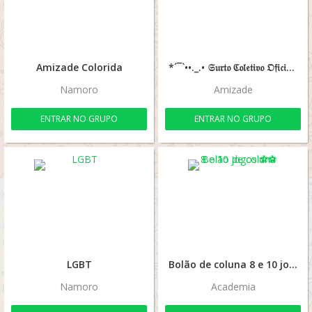
Amizade Colorida
*´¯`••._.• 𝔖𝔲𝔯𝔱𝔬 ℭ𝔬𝔩𝔢𝔱𝔦𝔳𝔬 𝔒𝔣𝔦𝔠𝔦𝔞𝔩 •._.••`¯´´•.¸¸.•*
Namoro
Amizade
ENTRAR NO GRUPO
ENTRAR NO GRUPO
LGBT
Bolão de coluna 8 e 10 jogos ⚽⚽
Namoro
Academia