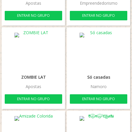
Apostas
Empreendedorismo
ENTRAR NO GRUPO
ENTRAR NO GRUPO
ZOMBIE LAT
Só casadas
Apostas
Namoro
ENTRAR NO GRUPO
ENTRAR NO GRUPO