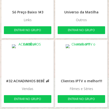
Só Preço Baixo !#3
​Universo da Matilha
Links
Outros
ENTRAR NO GRUPO
ENTRAR NO GRUPO
#32 ACHADINHOS BEBÊ 👶
Clientes IPTV o melhor!!!
Vendas
Filmes e Séries
ENTRAR NO GRUPO
ENTRAR NO GRUPO