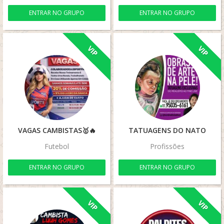
ENTRAR NO GRUPO
ENTRAR NO GRUPO
VIP
VIP
VAGAS CAMBISTAS🥇🔥
TATUAGENS DO NATO
Futebol
Profissões
ENTRAR NO GRUPO
ENTRAR NO GRUPO
VIP
VIP