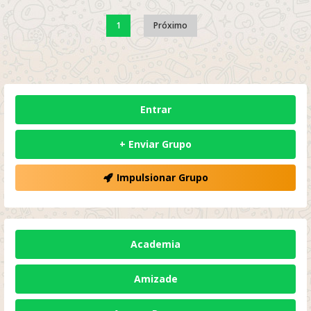
1
Próximo
Entrar
+ Enviar Grupo
Impulsionar Grupo
Academia
Amizade