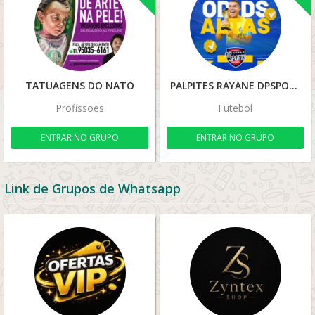
TATUAGENS DO NATO
PALPITES RAYANE DPSPORTS
Profissões
Futebol
ENTRAR NO GRUPO
ENTRAR NO GRUPO
Link de Grupos de Whatsapp