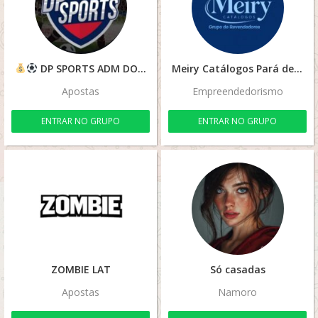
DP SPORTS ADM DONIEL
Meiry Catálogos Pará de Minas,Mg
Apostas
Empreendedorismo
ENTRAR NO GRUPO
ENTRAR NO GRUPO
ZOMBIE LAT
Só casadas
Apostas
Namoro