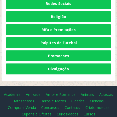
Redes Sociais
Religião
Rifa e Premiações
Palpites de Futebol
Promocoes
Divulgação
Academia
Amizade
Amor e Romance
Animais
Apostas
Artesanatos
Carros e Motos
Cidades
Ciências
Compra e Venda
Concursos
Contatos
Criptomoedas
Cupons e Ofertas
Curiosidades
Cursos