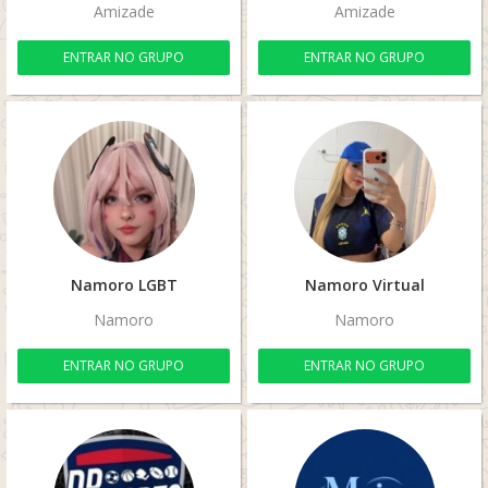
Amizade
Amizade
ENTRAR NO GRUPO
ENTRAR NO GRUPO
Namoro LGBT
Namoro Virtual
Namoro
Namoro
ENTRAR NO GRUPO
ENTRAR NO GRUPO