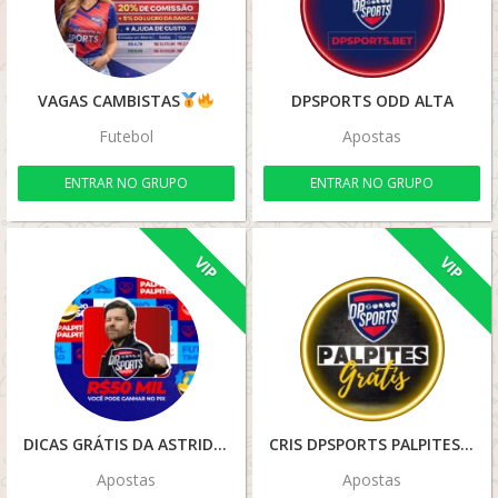
VAGAS CAMBISTAS
DPSPORTS ODD ALTA
Futebol
Apostas
ENTRAR NO GRUPO
ENTRAR NO GRUPO
VIP
VIP
DICAS GRÁTIS DA ASTRID
CRIS DPSPORTS PALPITES
Apostas
Apostas