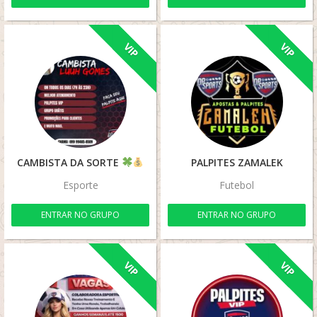
VIP
VIP
CAMBISTA DA SORTE
PALPITES ZAMALEK
Esporte
Futebol
ENTRAR NO GRUPO
ENTRAR NO GRUPO
VIP
VIP