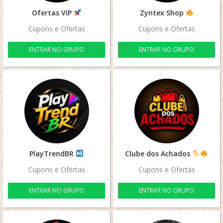
Ofertas VIP
Zyntex Shop
Cupons e Ofertas
Cupons e Ofertas
ENTRAR NO GRUPO
ENTRAR NO GRUPO
PlayTrendBR
Clube dos Achados
Cupons e Ofertas
Cupons e Ofertas
ENTRAR NO GRUPO
ENTRAR NO GRUPO