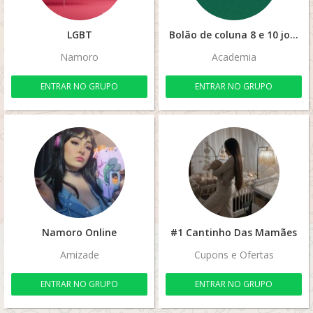
LGBT
Bolão de coluna 8 e 10 jogos
Namoro
Academia
ENTRAR NO GRUPO
ENTRAR NO GRUPO
Namoro Online
#1 Cantinho Das Mamães
Amizade
Cupons e Ofertas
ENTRAR NO GRUPO
ENTRAR NO GRUPO