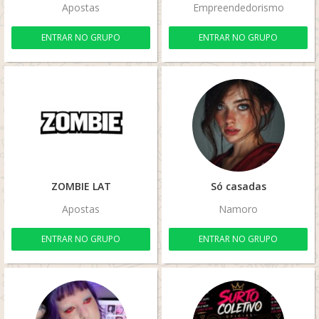
Apostas
Empreendedorismo
ENTRAR NO GRUPO
ENTRAR NO GRUPO
ZOMBIE LAT
Só casadas
Apostas
Namoro
ENTRAR NO GRUPO
ENTRAR NO GRUPO