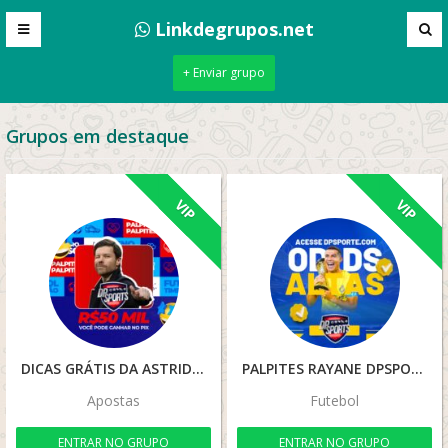
Linkdegrupos.net
+ Enviar grupo
Grupos em destaque
VIP
VIP
DICAS GRÁTIS DA ASTRID
PALPITES RAYANE DPSPORTS
Apostas
Futebol
ENTRAR NO GRUPO
ENTRAR NO GRUPO