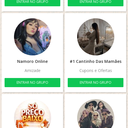
ENTRAR NO GRUPO
ENTRAR NO GRUPO
Namoro Online
#1 Cantinho Das Mamães
Amizade
Cupons e Ofertas
ENTRAR NO GRUPO
ENTRAR NO GRUPO