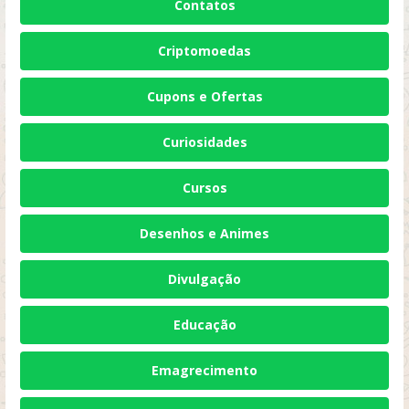
Contatos
Criptomoedas
Cupons e Ofertas
Curiosidades
Cursos
Desenhos e Animes
Divulgação
Educação
Emagrecimento