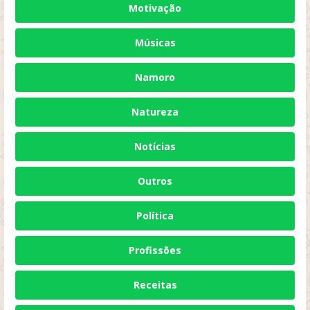
Motivação
Músicas
Namoro
Natureza
Notícias
Outros
Política
Profissões
Receitas