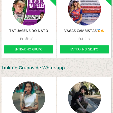
TATUAGENS DO NATO
VAGAS CAMBISTAS
Profissões
Futebol
ENTRAR NO GRUPO
ENTRAR NO GRUPO
Link de Grupos de Whatsapp