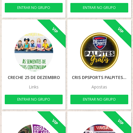
ENTRAR NO GRUPO
ENTRAR NO GRUPO
VIP
VIP
CRECHE 25 DE DEZEMBRO
CRIS DPSPORTS PALPITES
Links
Apostas
ENTRAR NO GRUPO
ENTRAR NO GRUPO
VIP
VIP