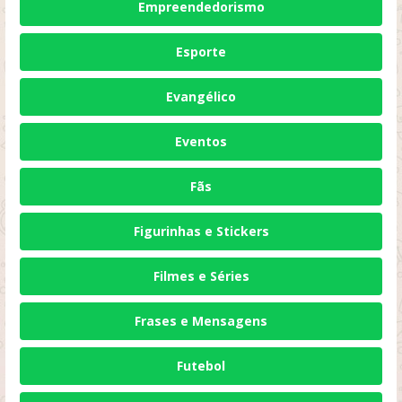
Empreendedorismo
Esporte
Evangélico
Eventos
Fãs
Figurinhas e Stickers
Filmes e Séries
Frases e Mensagens
Futebol