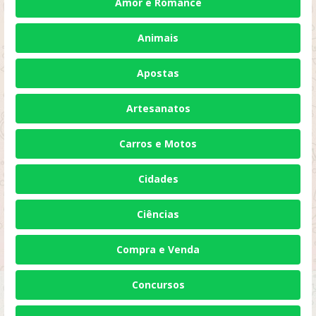
Amor e Romance
Animais
Apostas
Artesanatos
Carros e Motos
Cidades
Ciências
Compra e Venda
Concursos