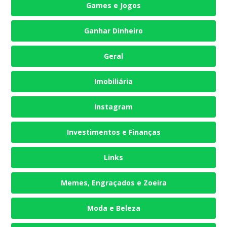
Games e Jogos
Ganhar Dinheiro
Geral
Imobiliária
Instagram
Investimentos e Finanças
Links
Memes, Engraçados e Zoeira
Moda e Beleza