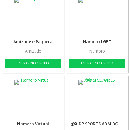
Amizade e Paquera
Namoro LGBT
Amizade
Namoro
ENTRAR NO GRUPO
ENTRAR NO GRUPO
Namoro Virtual
💰⚽️ DP SPORTS ADM DONIEL