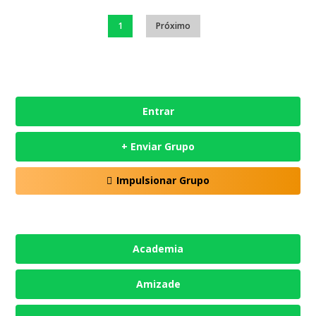
1
Próximo
Entrar
+ Enviar Grupo
Impulsionar Grupo
Academia
Amizade