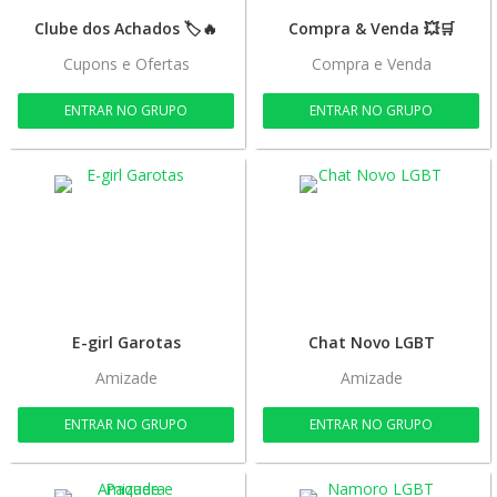
Clube dos Achados 🏷️🔥
Compra & Venda 💥🛒
Cupons e Ofertas
Compra e Venda
ENTRAR NO GRUPO
ENTRAR NO GRUPO
E-girl Garotas
Chat Novo LGBT
Amizade
Amizade
ENTRAR NO GRUPO
ENTRAR NO GRUPO