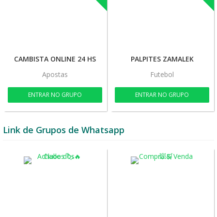
CAMBISTA ONLINE 24 HS
PALPITES ZAMALEK
Apostas
Futebol
ENTRAR NO GRUPO
ENTRAR NO GRUPO
Link de Grupos de Whatsapp