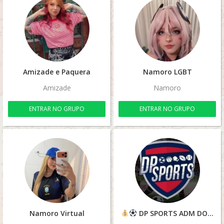
Amizade e Paquera
Namoro LGBT
Amizade
Namoro
ENTRAR NO GRUPO
ENTRAR NO GRUPO
Namoro Virtual
DP SPORTS ADM DONIEL