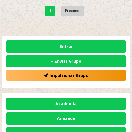
1
Próximo
Entrar
+ Enviar Grupo
Impulsionar Grupo
Academia
Amizade