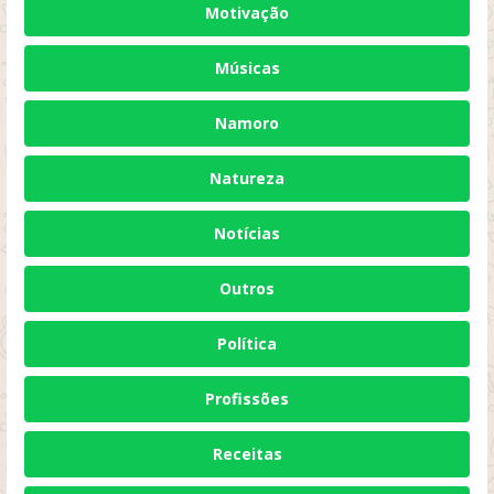
Motivação
Músicas
Namoro
Natureza
Notícias
Outros
Política
Profissões
Receitas