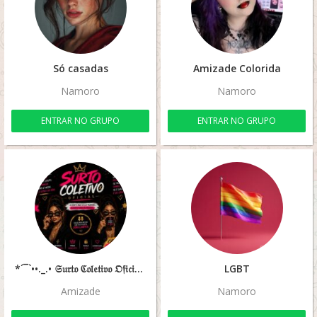
Só casadas
Amizade Colorida
Namoro
Namoro
ENTRAR NO GRUPO
ENTRAR NO GRUPO
*´¯`••._.• 𝔖𝔲𝔯𝔱𝔬 ℭ𝔬𝔩𝔢𝔱𝔦𝔳𝔬 𝔒𝔣𝔦𝔠𝔦𝔞𝔩 •._.••`¯´´•.¸¸.•*
LGBT
Amizade
Namoro