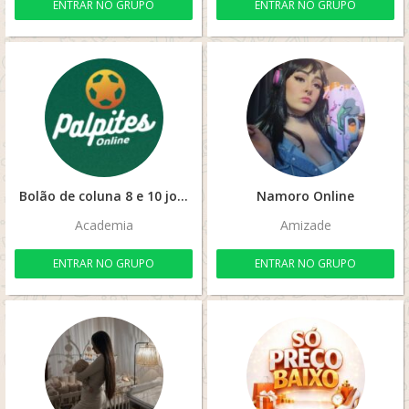
ENTRAR NO GRUPO
ENTRAR NO GRUPO
Bolão de coluna 8 e 10 jogos
Namoro Online
Academia
Amizade
ENTRAR NO GRUPO
ENTRAR NO GRUPO