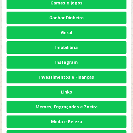
Games e Jogos
Ganhar Dinheiro
Geral
Imobiliária
Instagram
Investimentos e Finanças
Links
Memes, Engraçados e Zoeira
Moda e Beleza