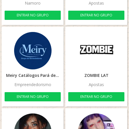
Namoro
Apostas
ENTRAR NO GRUPO
ENTRAR NO GRUPO
Meiry Catálogos Pará de Minas,Mg
ZOMBIE LAT
Empreendedorismo
Apostas
ENTRAR NO GRUPO
ENTRAR NO GRUPO