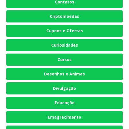
Contatos
Criptomoedas
Cupons e Ofertas
Curiosidades
Cursos
Desenhos e Animes
Divulgação
Educação
Emagrecimento