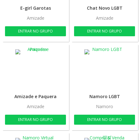
E-girl Garotas
Chat Novo LGBT
Amizade
Amizade
ENTRAR NO GRUPO
ENTRAR NO GRUPO
Amizade e Paquera
Namoro LGBT
Amizade
Namoro
ENTRAR NO GRUPO
ENTRAR NO GRUPO