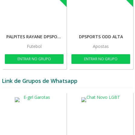
PALPITES RAYANE DPSPORTS🔥💰🍀🚀
DPSPORTS ODD ALTA
Futebol
Apostas
ENTRAR NO GRUPO
ENTRAR NO GRUPO
Link de Grupos de Whatsapp