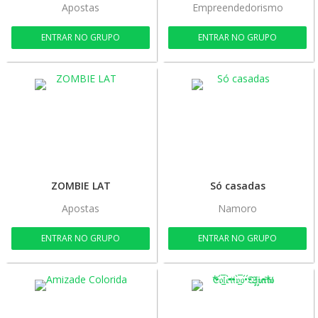
Apostas
Empreendedorismo
ENTRAR NO GRUPO
ENTRAR NO GRUPO
ZOMBIE LAT
Só casadas
Apostas
Namoro
ENTRAR NO GRUPO
ENTRAR NO GRUPO