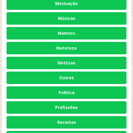
Motivação
Músicas
Namoro
Natureza
Notícias
Outros
Política
Profissões
Receitas