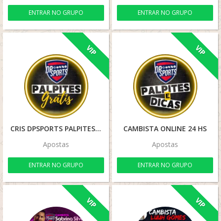
ENTRAR NO GRUPO
ENTRAR NO GRUPO
VIP
VIP
CRIS DPSPORTS PALPITES
CAMBISTA ONLINE 24 HS
Apostas
Apostas
ENTRAR NO GRUPO
ENTRAR NO GRUPO
VIP
VIP