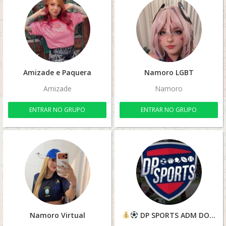
Amizade e Paquera
Namoro LGBT
Amizade
Namoro
ENTRAR NO GRUPO
ENTRAR NO GRUPO
Namoro Virtual
DP SPORTS ADM DONIEL