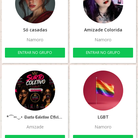
Só casadas
Amizade Colorida
Namoro
Namoro
ENTRAR NO GRUPO
ENTRAR NO GRUPO
*´¯`••._.• 𝔖𝔲𝔯𝔱𝔬 ℭ𝔬𝔩𝔢𝔱𝔦𝔳𝔬 𝔒𝔣𝔦𝔠𝔦𝔞𝔩 •._.••`¯´´•.¸¸.•*
LGBT
Amizade
Namoro