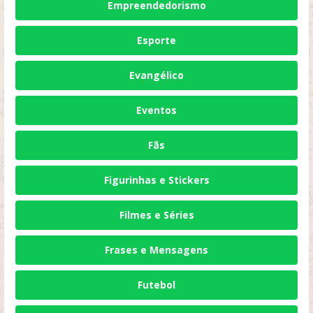
Empreendedorismo
Esporte
Evangélico
Eventos
Fãs
Figurinhas e Stickers
Filmes e Séries
Frases e Mensagens
Futebol