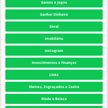
Games e Jogos
Ganhar Dinheiro
Geral
Imobiliária
Instagram
Investimentos e Finanças
Links
Memes, Engraçados e Zoeira
Moda e Beleza