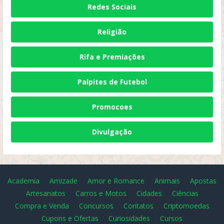
Redes Sociais
Religião
Rifa e Premiações
Palpites de Futebol
Promocoes
Divulgação
Academia
Amizade
Amor e Romance
Animais
Apostas
Artesanatos
Carros e Motos
Cidades
Ciências
Compra e Venda
Concursos
Contatos
Criptomoedas
Cupons e Ofertas
Curiosidades
Cursos