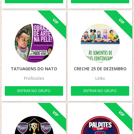
VIP
VIP
TATUAGENS DO NATO
CRECHE 25 DE DEZEMBRO
Profissões
Links
ENTRAR NO GRUPO
ENTRAR NO GRUPO
VIP
VIP