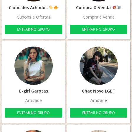
Clube dos Achados
Compra & Venda
Cupons e Ofertas
Compra e Venda
ENTRAR NO GRUPO
ENTRAR NO GRUPO
E-girl Garotas
Chat Novo LGBT
Amizade
Amizade
ENTRAR NO GRUPO
ENTRAR NO GRUPO