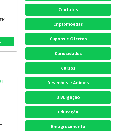
Contatos
EK
Criptomoedas
Cupons e Ofertas
O
Curiosidades
Cursos
Desenhos e Animes
Divulgação
Educação
T
Emagrecimento