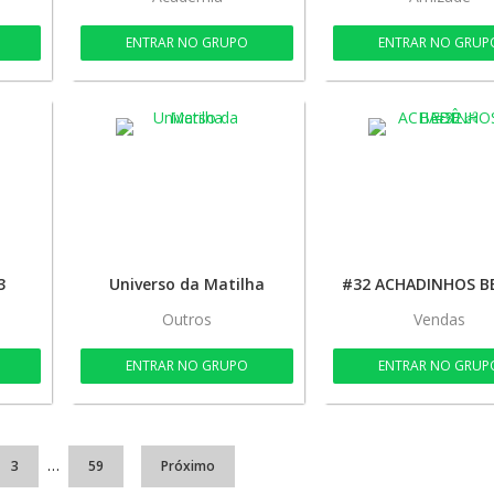
ENTRAR NO GRUPO
ENTRAR NO GRUP
3
​Universo da Matilha
#32 ACHADINHOS BE
Outros
Vendas
ENTRAR NO GRUPO
ENTRAR NO GRUP
…
3
59
Próximo