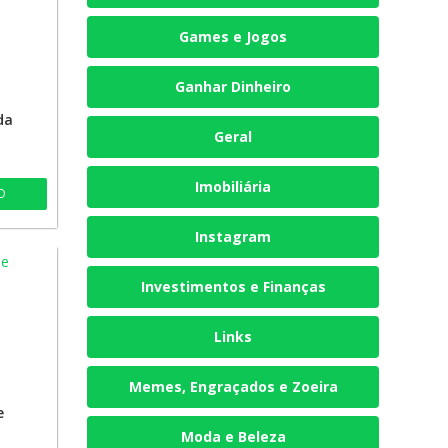
Games e Jogos
Ganhar Dinheiro
da
Geral
Imobiliária
O
Instagram
Investimentos e Finanças
Links
Memes, Engraçados e Zoeira
e
Moda e Beleza