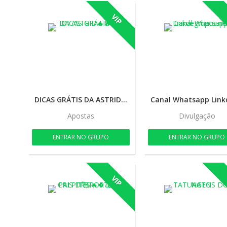
VIP
DICAS GRÁTIS DA ASTRID🔥🔥
Apostas
Divulgação
ENTRAR NO GRUPO
ENTRAR NO GRUPO
VIP