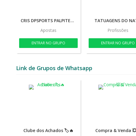
CRIS DPSPORTS PALPITES🔥🍀💰🚀
TATUAGENS DO NA
Apostas
Profissões
ENTRAR NO GRUPO
ENTRAR NO GRUPO
Link de Grupos de Whatsapp
Clube dos Achados 🏷️🔥
Compra & Venda 💥