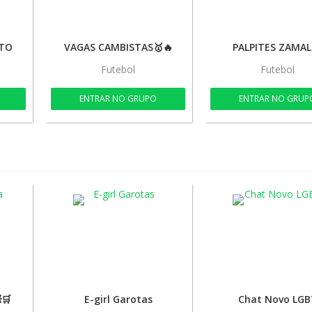
TO
VAGAS CAMBISTAS🥇🔥
PALPITES ZAMAL
Futebol
Futebol
ENTRAR NO GRUPO
ENTRAR NO GRUP
🛒
E-girl Garotas
Chat Novo LGB