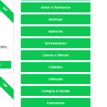
Amor e Romance
VIP
Animais
Apostas
Artesanatos
PALPITES RAYANE DPSPORTS🔥💰🍀🚀
Carros e Motos
O
Cidades
Ciências
VIP
Compra e Venda
Concursos