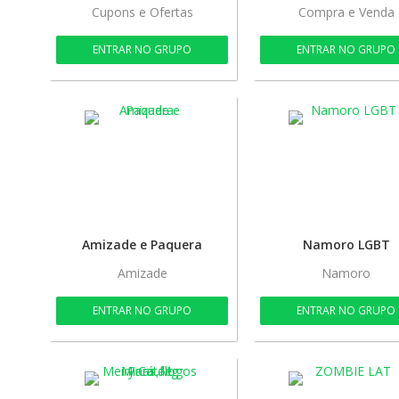
Cupons e Ofertas
Compra e Venda
ENTRAR NO GRUPO
ENTRAR NO GRUPO
Amizade e Paquera
Namoro LGBT
Amizade
Namoro
ENTRAR NO GRUPO
ENTRAR NO GRUPO