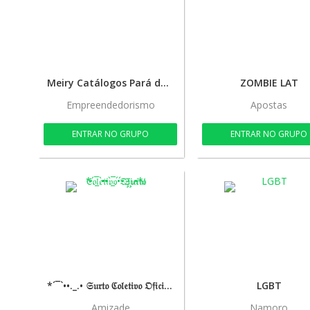
Meiry Catálogos Pará de Minas,Mg
ZOMBIE LAT
Empreendedorismo
Apostas
ENTRAR NO GRUPO
ENTRAR NO GRUPO
*´¯`••._.• 𝔖𝔲𝔯𝔱𝔬 ℭ𝔬𝔩𝔢𝔱𝔦𝔳𝔬 𝔒𝔣𝔦𝔠𝔦𝔞𝔩 •._.••`¯´´•.¸¸.•*
LGBT
Amizade
Namoro