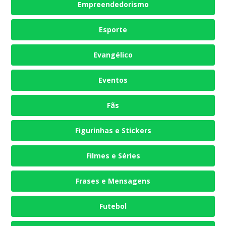
Empreendedorismo
Esporte
Evangélico
Eventos
Fãs
Figurinhas e Stickers
Filmes e Séries
Frases e Mensagens
Futebol