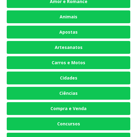
Amor e Romance
Animais
Apostas
Artesanatos
Carros e Motos
Cidades
Ciências
Compra e Venda
Concursos