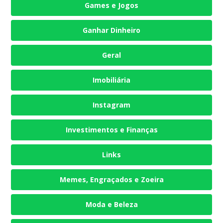
Games e Jogos
Ganhar Dinheiro
Geral
Imobiliária
Instagram
Investimentos e Finanças
Links
Memes, Engraçados e Zoeira
Moda e Beleza