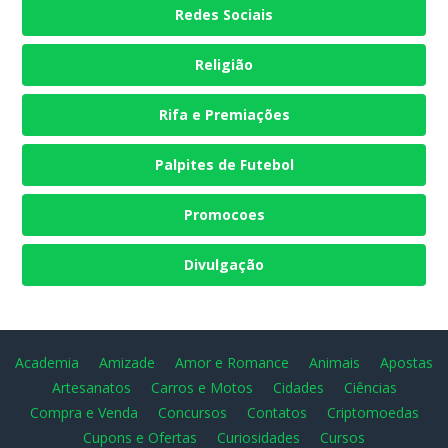
Redes Sociais
Religião
Rifa e Premiações
Palpites de Futebol
Promocoes
Divulgação
Academia
Amizade
Amor e Romance
Animais
Apostas
Artesanatos
Carros e Motos
Cidades
Ciências
Compra e Venda
Concursos
Contatos
Criptomoedas
Cupons e Ofertas
Curiosidades
Cursos