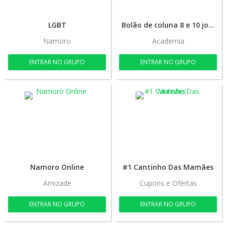
LGBT
Bolão de coluna 8 e 10 jogos ⚽⚽
Namoro
Academia
ENTRAR NO GRUPO
ENTRAR NO GRUPO
Namoro Online
#1 Cantinho Das Mamães
Amizade
Cupons e Ofertas
ENTRAR NO GRUPO
ENTRAR NO GRUPO