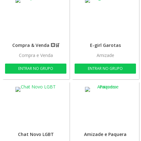
Compra & Venda 💥🛒
E-girl Garotas
Compra e Venda
Amizade
ENTRAR NO GRUPO
ENTRAR NO GRUPO
Chat Novo LGBT
Amizade e Paquera