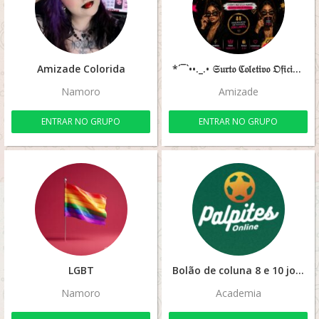
Amizade Colorida
*´¯`••._.• 𝔖𝔲𝔯𝔱𝔬 ℭ𝔬𝔩𝔢𝔱𝔦𝔳𝔬 𝔒𝔣𝔦𝔠𝔦𝔞𝔩 •._.••`¯´´•.¸¸.•*
Namoro
Amizade
ENTRAR NO GRUPO
ENTRAR NO GRUPO
LGBT
Bolão de coluna 8 e 10 jogos ⚽⚽
Namoro
Academia