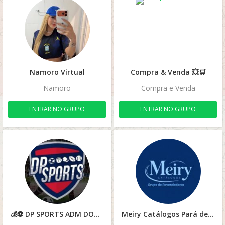
Namoro Virtual
Compra & Venda 💥🛒
Namoro
Compra e Venda
ENTRAR NO GRUPO
ENTRAR NO GRUPO
💰⚽️ DP SPORTS ADM DONIEL
Meiry Catálogos Pará de Minas,Mg