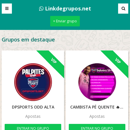
Linkdegrupos.net
+ Enviar grupo
Grupos em destaque
VIP
VIP
DPSPORTS ODD ALTA
CAMBISTA PÉ QUENTE 🔥💰🍀🚀
Apostas
Apostas
ENTRAR NO GRUPO
ENTRAR NO GRUPO