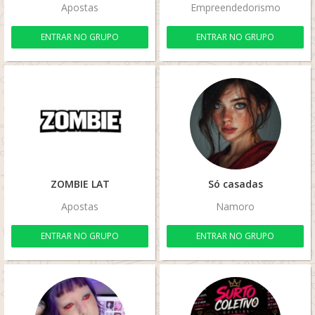
Apostas
Empreendedorismo
ENTRAR NO GRUPO
ENTRAR NO GRUPO
ZOMBIE LAT
Só casadas
Apostas
Namoro
ENTRAR NO GRUPO
ENTRAR NO GRUPO