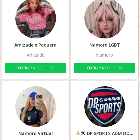
Amizade e Paquera
Namoro LGBT
Amizade
Namoro
ENTRAR NO GRUPO
ENTRAR NO GRUPO
Namoro Virtual
DP SPORTS ADM DONIEL