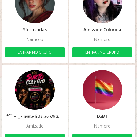
Só casadas
Amizade Colorida
Namoro
Namoro
ENTRAR NO GRUPO
ENTRAR NO GRUPO
*´¯`••._.• 𝔖𝔲𝔯𝔱𝔬 ℭ𝔬𝔩𝔢𝔱𝔦𝔳𝔬 𝔒𝔣𝔦𝔠𝔦𝔞𝔩 •._.••`¯´´•.¸¸.•*
LGBT
Amizade
Namoro