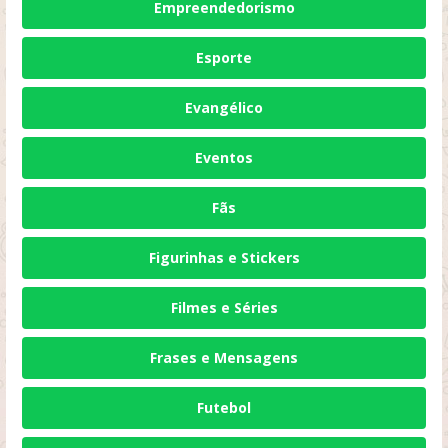
Empreendedorismo
Esporte
Evangélico
Eventos
Fãs
Figurinhas e Stickers
Filmes e Séries
Frases e Mensagens
Futebol