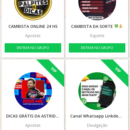
CAMBISTA ONLINE 24 HS
CAMBISTA DA SORTE
Apostas
Esporte
ENTRAR NO GRUPO
ENTRAR NO GRUPO
VIP
VIP
DICAS GRÁTIS DA ASTRID
Canal Whatsapp Linkdegrupos.net
Apostas
Divulgação