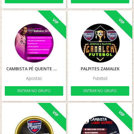
VIP
VIP
CAMBISTA PÉ QUENTE
PALPITES ZAMALEK
Apostas
Futebol
ENTRAR NO GRUPO
ENTRAR NO GRUPO
VIP
VIP