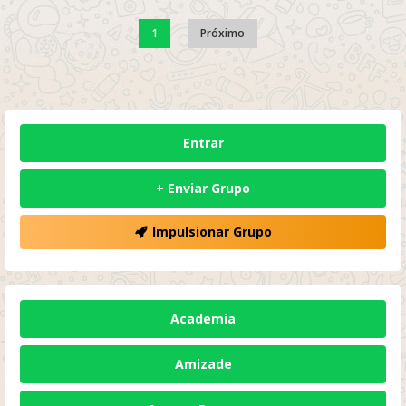
1
Próximo
Entrar
+ Enviar Grupo
Impulsionar Grupo
Academia
Amizade