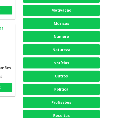
Motivação
O
Músicas
Namoro
Natureza
Notícias
amães
Outros
as
O
Política
Profissões
Receitas