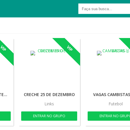
VIP
VIP
CRIS DPSPORTS PALPITES🔥🍀💰🚀
CRECHE 25 DE DEZEMBRO
VAGAS CAMBISTAS
Links
Futebol
ENTRAR NO GRUPO
ENTRAR NO GRUP