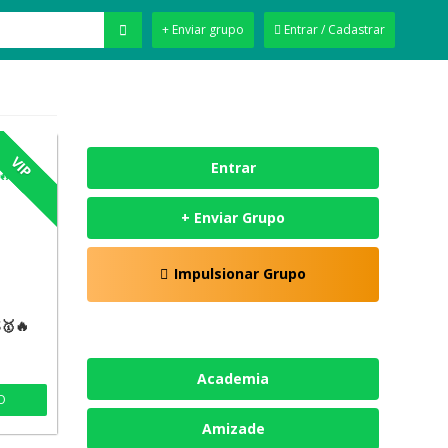
+ Enviar grupo
Entrar / Cadastrar
VIP
Entrar
+ Enviar Grupo
Impulsionar Grupo
🥇🔥
Academia
O
Amizade