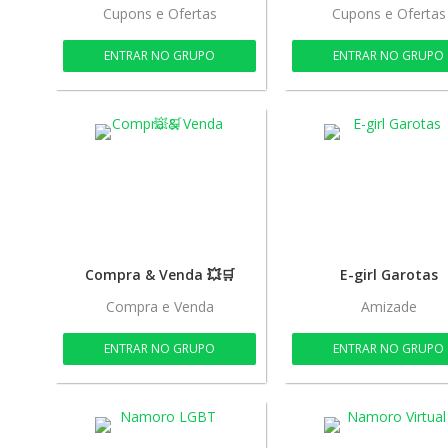
Cupons e Ofertas
Cupons e Ofertas
ENTRAR NO GRUPO
ENTRAR NO GRUPO
Compra & Venda 💥🛒
E-girl Garotas
Compra e Venda
Amizade
ENTRAR NO GRUPO
ENTRAR NO GRUPO