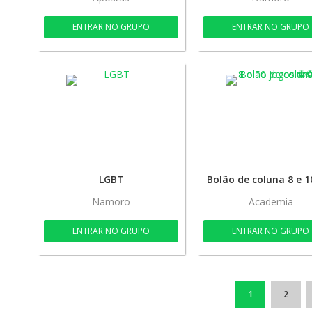
ENTRAR NO GRUPO
ENTRAR NO GRUPO
LGBT
Namoro
Academia
ENTRAR NO GRUPO
ENTRAR NO GRUPO
1
2