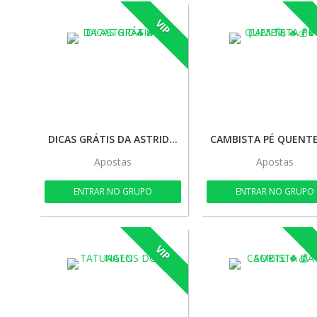
VIP
DICAS GRÁTIS DA ASTRID🔥🔥
Apostas
Apostas
ENTRAR NO GRUPO
ENTRAR NO GRUPO
VIP