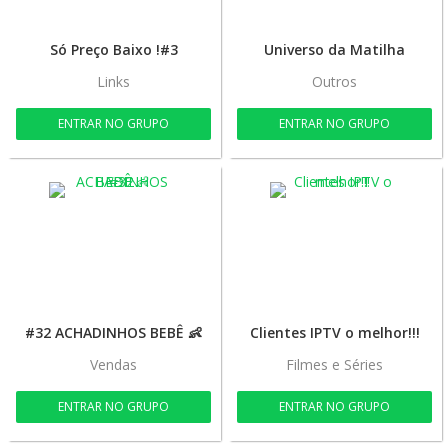
Só Preço Baixo !#3
​Universo da Matilha
Links
Outros
ENTRAR NO GRUPO
ENTRAR NO GRUPO
#32 ACHADINHOS BEBÊ 👶
Clientes IPTV o melhor!!!
Vendas
Filmes e Séries
ENTRAR NO GRUPO
ENTRAR NO GRUPO