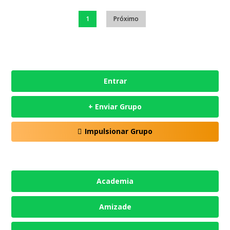
1
Próximo
Entrar
+ Enviar Grupo
Impulsionar Grupo
Academia
Amizade