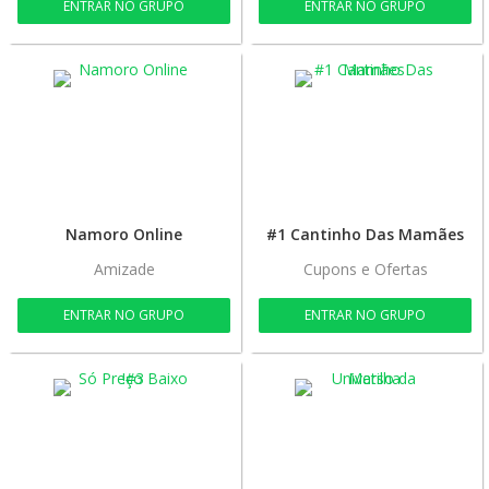
ENTRAR NO GRUPO
ENTRAR NO GRUPO
Namoro Online
#1 Cantinho Das Mamães
Amizade
Cupons e Ofertas
ENTRAR NO GRUPO
ENTRAR NO GRUPO