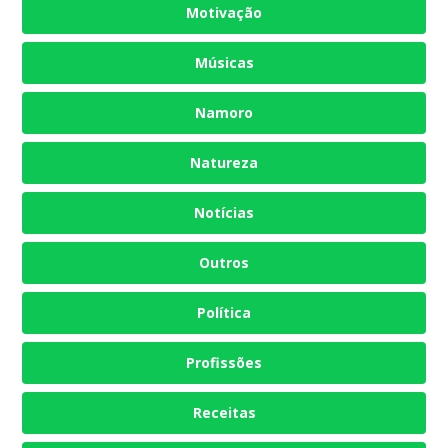
Motivação
Músicas
Namoro
Natureza
Notícias
Outros
Política
Profissões
Receitas