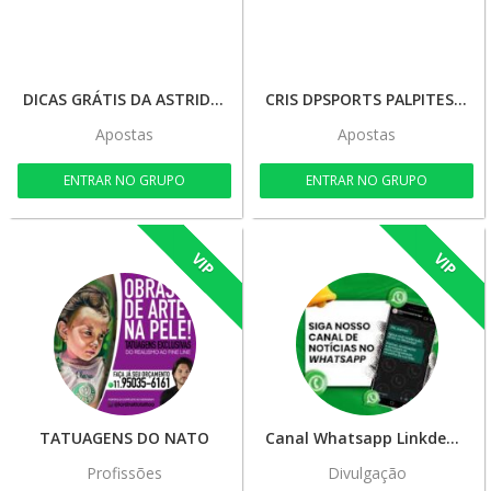
DICAS GRÁTIS DA ASTRID🔥🔥
CRIS DPSPORTS PALPITES🔥🍀💰🚀
Apostas
Apostas
ENTRAR NO GRUPO
ENTRAR NO GRUPO
VIP
VIP
TATUAGENS DO NATO
Canal Whatsapp Linkdegrupos.net
Profissões
Divulgação