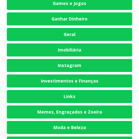
Games e Jogos
Ganhar Dinheiro
Geral
Imobiliária
Instagram
Investimentos e Finanças
Links
Memes, Engraçados e Zoeira
Moda e Beleza