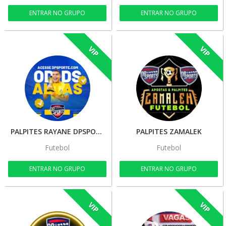
ENTRAR NO GRUPO
ENTRAR NO GRUPO
VIP
VIP
PALPITES RAYANE DPSPORTS🔥💰🍀🚀
PALPITES ZAMALEK
Futebol
Futebol
ENTRAR NO GRUPO
ENTRAR NO GRUPO
VIP
VIP