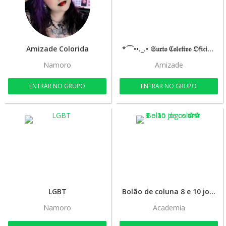
Amizade Colorida
*´¯`••._.• 𝔖𝔲𝔯𝔱𝔬 ℭ𝔬𝔩𝔢𝔱𝔦𝔳𝔬 𝔒𝔣𝔦𝔠𝔦𝔞𝔩 •._.••`¯´´•.¸¸.•*
Namoro
Amizade
ENTRAR NO GRUPO
ENTRAR NO GRUPO
LGBT
Bolão de coluna 8 e 10 jogos ⚽⚽
Namoro
Academia