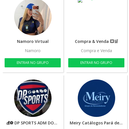
Namoro Virtual
Compra & Venda 💥🛒
Namoro
Compra e Venda
ENTRAR NO GRUPO
ENTRAR NO GRUPO
💰⚽️ DP SPORTS ADM DONIEL
Meiry Catálogos Pará de Minas,Mg