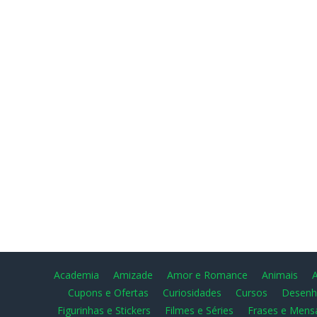
Academia
Amizade
Amor e Romance
Animais
Cupons e Ofertas
Curiosidades
Cursos
Desenh
Figurinhas e Stickers
Filmes e Séries
Frases e Mens