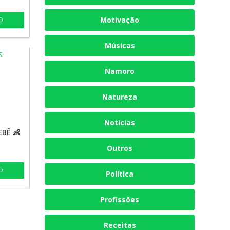
Motivação
O
Músicas
Namoro
Natureza
Notícias
BÊ 👶
Outros
O
Política
Profissões
Receitas