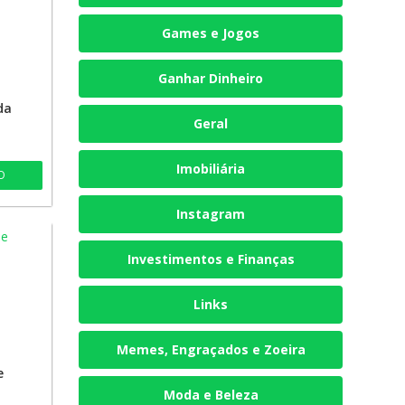
Games e Jogos
Ganhar Dinheiro
da
Geral
Imobiliária
O
Instagram
Investimentos e Finanças
Links
Memes, Engraçados e Zoeira
e
Moda e Beleza