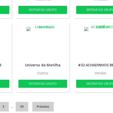
ENTRAR NO GRUPO
ENTRAR NO GRUP
3
​Universo da Matilha
#32 ACHADINHOS BE
Outros
Vendas
ENTRAR NO GRUPO
ENTRAR NO GRUP
…
3
59
Próximo