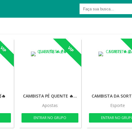
VIP
VIP
🔥
CAMBISTA PÉ QUENTE 🔥💰🍀🚀
CAMBISTA DA SORTE
Apostas
Esporte
ENTRAR NO GRUPO
ENTRAR NO GRUP