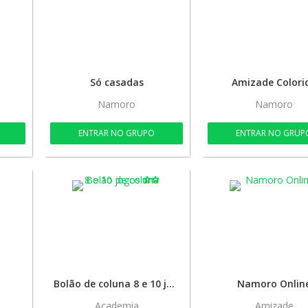
Só casadas
Amizade Colori
Namoro
Namoro
ENTRAR NO GRUPO
ENTRAR NO GRUP
Bolão de coluna 8 e 10 jogos ⚽⚽
Namoro Onlin
Academia
Amizade