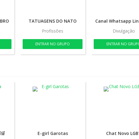
MBRO
TATUAGENS DO NATO
Profissões
Divulgação
ENTRAR NO GRUPO
ENTRAR NO GRUP
🛒
E-girl Garotas
Chat Novo LGB