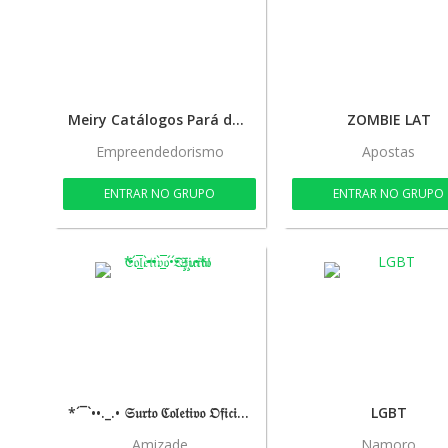
Meiry Catálogos Pará de Minas,Mg
ZOMBIE LAT
Empreendedorismo
Apostas
ENTRAR NO GRUPO
ENTRAR NO GRUPO
*´¯`••._.• 𝔖𝔲𝔯𝔱𝔬 ℭ𝔬𝔩𝔢𝔱𝔦𝔳𝔬 𝔒𝔣𝔦𝔠𝔦𝔞𝔩 •._.••`¯´´•.¸¸.•*
LGBT
Amizade
Namoro