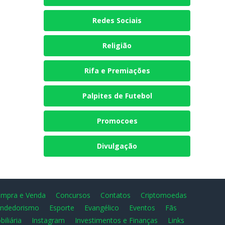
Redes Sociais
Religião
Rifa e Premiações
Palpites de Futebol
Promocoes
Divulgação
mpra e Venda
Concursos
Contatos
Criptomoedas
ndedorismo
Esporte
Evangélico
Eventos
Fãs
biliária
Instagram
Investimentos e Finanças
Links