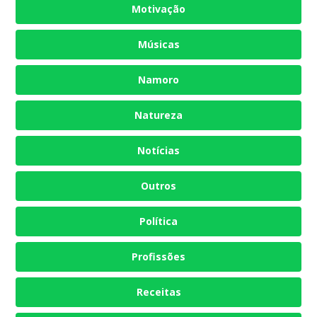
Motivação
Músicas
Namoro
Natureza
Notícias
Outros
Política
Profissões
Receitas