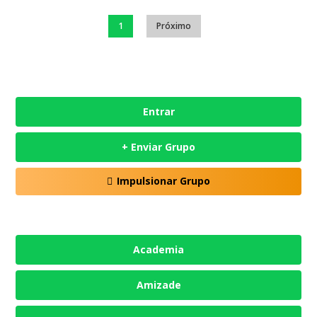
1
Próximo
Entrar
+ Enviar Grupo
Impulsionar Grupo
Academia
Amizade