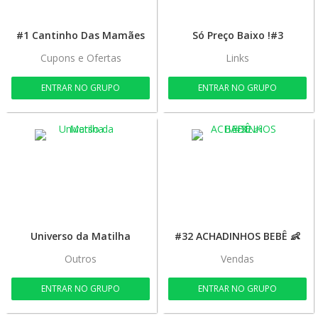
#1 Cantinho Das Mamães
Só Preço Baixo !#3
Cupons e Ofertas
Links
ENTRAR NO GRUPO
ENTRAR NO GRUPO
​Universo da Matilha
#32 ACHADINHOS BEBÊ 👶
Outros
Vendas
ENTRAR NO GRUPO
ENTRAR NO GRUPO