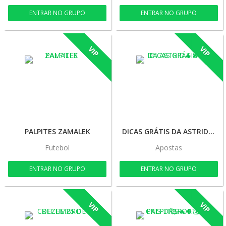
ENTRAR NO GRUPO
ENTRAR NO GRUPO
VIP
VIP
PALPITES ZAMALEK
DICAS GRÁTIS DA ASTRID🔥🔥
Futebol
Apostas
ENTRAR NO GRUPO
ENTRAR NO GRUPO
VIP
VIP