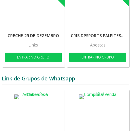
CRECHE 25 DE DEZEMBRO
CRIS DPSPORTS PALPITES🔥🍀💰🚀
Links
Apostas
ENTRAR NO GRUPO
ENTRAR NO GRUPO
Link de Grupos de Whatsapp