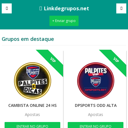
Linkdegrupos.net
+ Enviar grupo
Grupos em destaque
VIP
VIP
CAMBISTA ONLINE 24 HS
DPSPORTS ODD ALTA
Apostas
Apostas
ENTRAR NO GRUPO
ENTRAR NO GRUPO