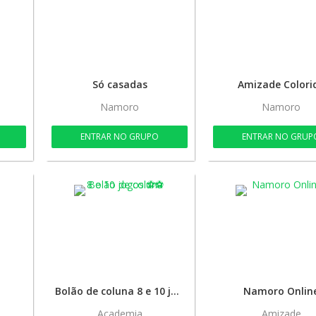
Só casadas
Amizade Colori
Namoro
Namoro
ENTRAR NO GRUPO
ENTRAR NO GRUP
Bolão de coluna 8 e 10 jogos ⚽⚽
Namoro Onlin
Academia
Amizade