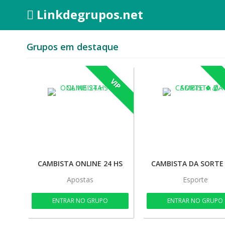
Linkdegrupos.net
Grupos em destaque
VIP
CAMBISTA ONLINE 24 HS
CAMBISTA DA SORTE 
Apostas
Esporte
ENTRAR NO GRUPO
ENTRAR NO GRUPO