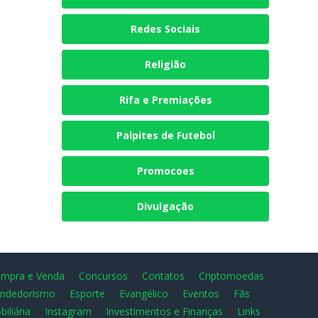
Redes Sociais
Religião
Rifa e Premiações
Palpites de Futebol
Promocoes
Divulgação
mpra e Venda
Concursos
Contatos
Criptomoedas
ndedorismo
Esporte
Evangélico
Eventos
Fãs
biliária
Instagram
Investimentos e Finanças
Links