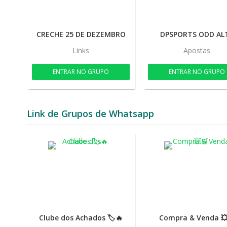
CRECHE 25 DE DEZEMBRO
DPSPORTS ODD AL
Links
Apostas
ENTRAR NO GRUPO
ENTRAR NO GRUPO
Link de Grupos de Whatsapp
Clube dos Achados 🏷️🔥
Compra & Venda 💥