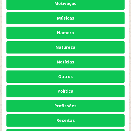
Motivação
Músicas
Namoro
Natureza
Notícias
Outros
Política
Profissões
Receitas