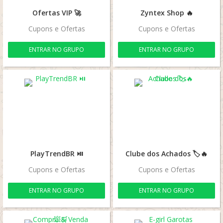
Ofertas VIP 🚀
Zyntex Shop 🔥
Cupons e Ofertas
Cupons e Ofertas
ENTRAR NO GRUPO
ENTRAR NO GRUPO
PlayTrendBR ⏯️
Clube dos Achados 🏷️🔥
Cupons e Ofertas
Cupons e Ofertas
ENTRAR NO GRUPO
ENTRAR NO GRUPO