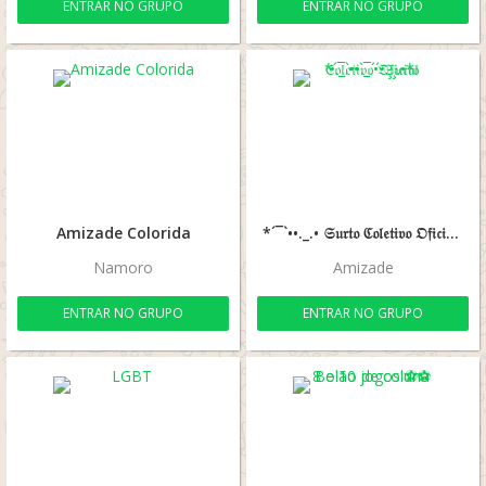
ENTRAR NO GRUPO
ENTRAR NO GRUPO
Amizade Colorida
*´¯`••._.• 𝔖𝔲𝔯𝔱𝔬 ℭ𝔬𝔩𝔢𝔱𝔦𝔳𝔬 𝔒𝔣𝔦𝔠𝔦𝔞𝔩 •._.••`¯´´•.¸¸.•*
Namoro
Amizade
ENTRAR NO GRUPO
ENTRAR NO GRUPO