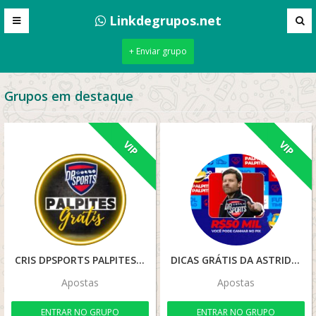
Linkdegrupos.net
+ Enviar grupo
Grupos em destaque
VIP
VIP
CRIS DPSPORTS PALPITES🔥🍀💰🚀
DICAS GRÁTIS DA ASTRID🔥🔥
Apostas
Apostas
ENTRAR NO GRUPO
ENTRAR NO GRUPO