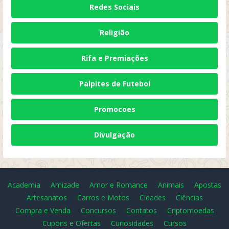
Redes Sociais
Religião
Rifa e Premiações
Palpites de Futebol
Promocoes
Divulgação
Academia
Amizade
Amor e Romance
Animais
Apostas
Artesanatos
Carros e Motos
Cidades
Ciências
Compra e Venda
Concursos
Contatos
Criptomoedas
Cupons e Ofertas
Curiosidades
Cursos