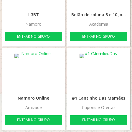
LGBT
Bolão de coluna 8 e 10 jogos ⚽⚽
Namoro
Academia
ENTRAR NO GRUPO
ENTRAR NO GRUPO
Namoro Online
#1 Cantinho Das Mamães
Amizade
Cupons e Ofertas
ENTRAR NO GRUPO
ENTRAR NO GRUPO