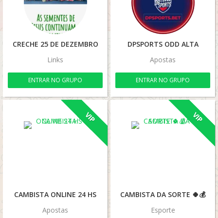
CRECHE 25 DE DEZEMBRO
DPSPORTS ODD ALTA
Links
Apostas
ENTRAR NO GRUPO
ENTRAR NO GRUPO
VIP
VIP
CAMBISTA ONLINE 24 HS
CAMBISTA DA SORTE 🍀💰
Apostas
Esporte