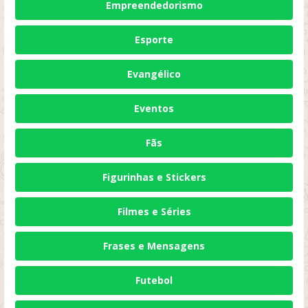
Empreendedorismo
Esporte
Evangélico
Eventos
Fãs
Figurinhas e Stickers
Filmes e Séries
Frases e Mensagens
Futebol