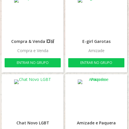
Compra & Venda 💥🛒
E-girl Garotas
Compra e Venda
Amizade
ENTRAR NO GRUPO
ENTRAR NO GRUPO
Chat Novo LGBT
Amizade e Paquera