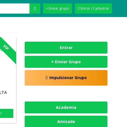
+ Enviar grupo
Entrar / Cadastrar
VIP
Entrar
+ Enviar Grupo
Impulsionar Grupo
LTA
Academia
O
Amizade