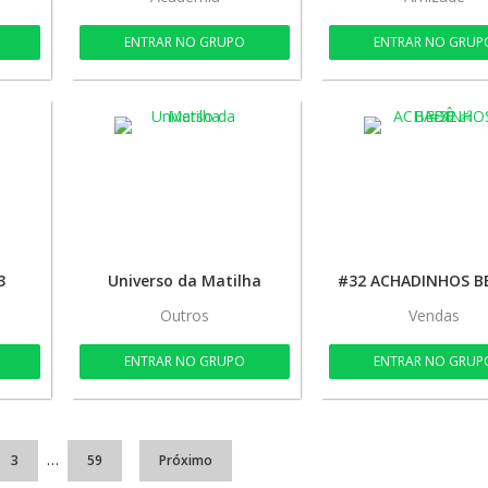
ENTRAR NO GRUPO
ENTRAR NO GRUP
3
​Universo da Matilha
#32 ACHADINHOS BE
Outros
Vendas
ENTRAR NO GRUPO
ENTRAR NO GRUP
…
3
59
Próximo