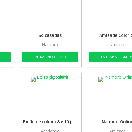
Só casadas
Amizade Colori
Namoro
Namoro
ENTRAR NO GRUPO
ENTRAR NO GRUP
Bolão de coluna 8 e 10 jogos ⚽⚽
Namoro Onlin
Academia
Amizade