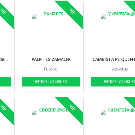
VIP
VIP
Canal Whatsapp Linkdegrupos.net
PALPITES ZAMALEK
Futebol
Apostas
ENTRAR NO GRUPO
ENTRAR NO GRUP
VIP
VIP