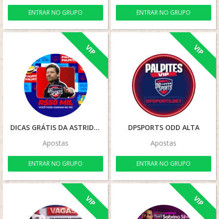
ENTRAR NO GRUPO
ENTRAR NO GRUPO
VIP
VIP
DICAS GRÁTIS DA ASTRID
DPSPORTS ODD ALTA
Apostas
Apostas
ENTRAR NO GRUPO
ENTRAR NO GRUPO
VIP
VIP