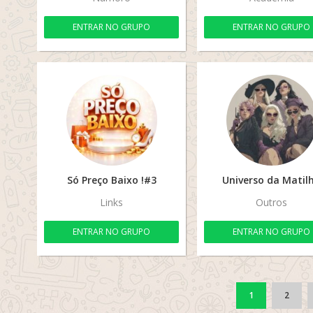
ENTRAR NO GRUPO
ENTRAR NO GRUPO
Só Preço Baixo !#3
​Universo da Matil
Links
Outros
ENTRAR NO GRUPO
ENTRAR NO GRUPO
1
2