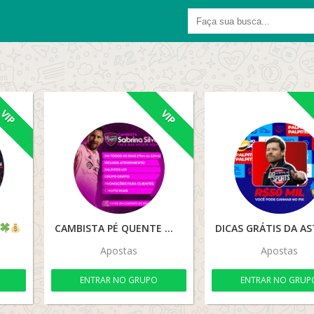
VIP
VIP
CAMBISTA PÉ QUENTE
Apostas
Apostas
ENTRAR NO GRUPO
ENTRAR NO GRUP