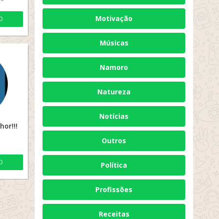
Motivação
O
Músicas
Namoro
Natureza
Notícias
hor!!!
Outros
O
Política
Profissões
Receitas