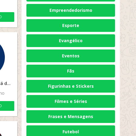
Empreendedorismo
O
Esporte
Evangélico
Eventos
Fãs
Meiry Catálogos Pará de Minas,Mg
Figurinhas e Stickers
mo
Filmes e Séries
O
Frases e Mensagens
Futebol