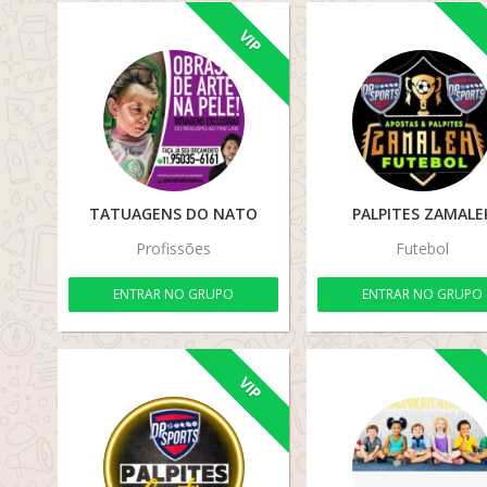
VIP
TATUAGENS DO NATO
PALPITES ZAMALE
Profissões
Futebol
ENTRAR NO GRUPO
ENTRAR NO GRUPO
VIP