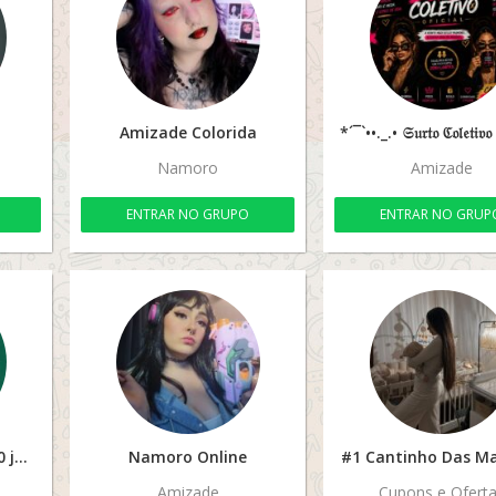
Amizade Colorida
Namoro
Amizade
ENTRAR NO GRUPO
ENTRAR NO GRUP
Bolão de coluna 8 e 10 jogos
Namoro Online
#1 Cantinho Das M
Amizade
Cupons e Ofert