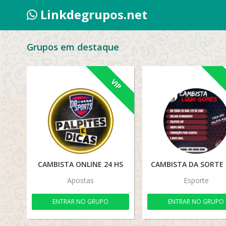
Linkdegrupos.net
Grupos em destaque
VIP
CAMBISTA ONLINE 24 HS
CAMBISTA DA SORTE
Apostas
Esporte
ENTRAR NO GRUPO
ENTRAR NO GRUPO