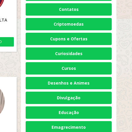
Contatos
LTA
Criptomoedas
Cupons e Ofertas
O
Curiosidades
Cursos
Desenhos e Animes
Divulgação
Educação
Emagrecimento