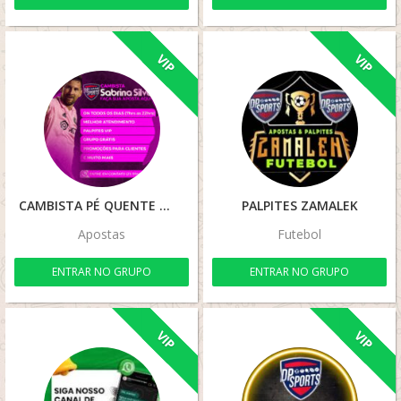
VIP
VIP
CAMBISTA PÉ QUENTE
PALPITES ZAMALEK
Apostas
Futebol
ENTRAR NO GRUPO
ENTRAR NO GRUPO
VIP
VIP