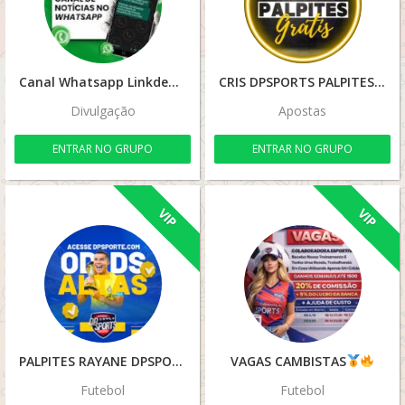
Canal Whatsapp Linkdegrupos.net
CRIS DPSPORTS PALPITES
Divulgação
Apostas
ENTRAR NO GRUPO
ENTRAR NO GRUPO
VIP
VIP
PALPITES RAYANE DPSPORTS
VAGAS CAMBISTAS
Futebol
Futebol