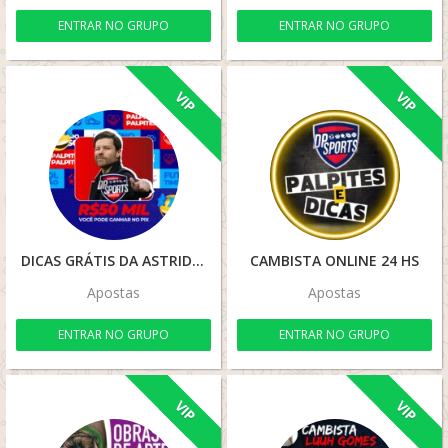
ENTRAR NO GRUPO
ENTRAR NO GRUPO
VIP
VIP
DICAS GRÁTIS DA ASTRID
CAMBISTA ONLINE 24 HS
Apostas
Apostas
ENTRAR NO GRUPO
ENTRAR NO GRUPO
VIP
VIP