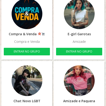
Compra & Venda
E-girl Garotas
Compra e Venda
Amizade
ENTRAR NO GRUPO
ENTRAR NO GRUPO
Chat Novo LGBT
Amizade e Paquera