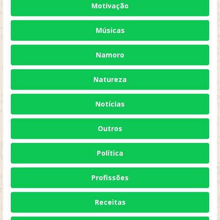
Motivação
Músicas
Namoro
Natureza
Notícias
Outros
Política
Profissões
Receitas