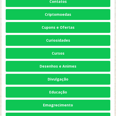
Contatos
Criptomoedas
Cupons e Ofertas
Curiosidades
Cursos
Desenhos e Animes
Divulgação
Educação
Emagrecimento