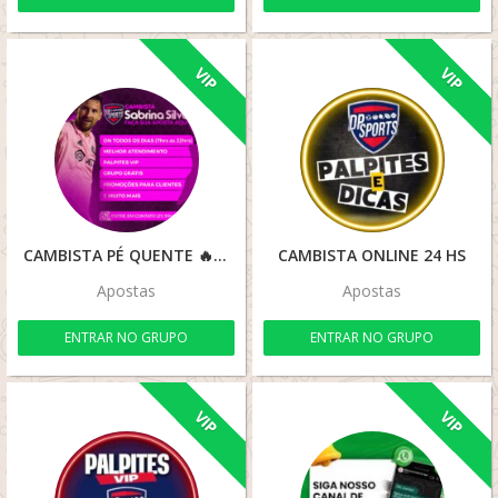
VIP
VIP
CAMBISTA PÉ QUENTE 🔥💰🍀🚀
CAMBISTA ONLINE 24 HS
Apostas
Apostas
ENTRAR NO GRUPO
ENTRAR NO GRUPO
VIP
VIP