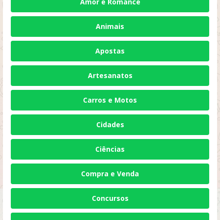
Amor e Romance
Animais
Apostas
Artesanatos
Carros e Motos
Cidades
Ciências
Compra e Venda
Concursos