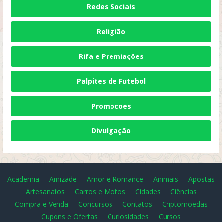
Redes Sociais
Religião
Rifa e Premiações
Palpites de Futebol
Promocoes
Divulgação
Academia
Amizade
Amor e Romance
Animais
Apostas
Artesanatos
Carros e Motos
Cidades
Ciências
Compra e Venda
Concursos
Contatos
Criptomoedas
Cupons e Ofertas
Curiosidades
Cursos