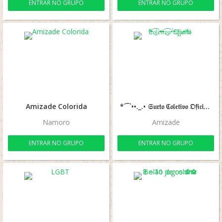
ENTRAR NO GRUPO
ENTRAR NO GRUPO
Amizade Colorida
*´¯`••._.• 𝔖𝔲𝔯𝔱𝔬 ℭ𝔬𝔩𝔢𝔱𝔦𝔳𝔬 𝔒𝔣𝔦𝔠𝔦𝔞𝔩 •._.••`¯´´•.¸¸.•*
Namoro
Amizade
ENTRAR NO GRUPO
ENTRAR NO GRUPO