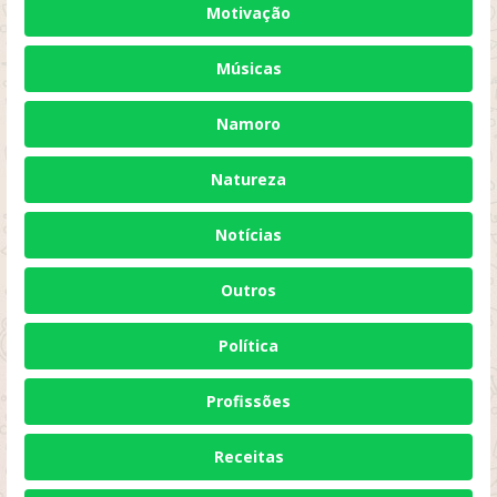
Motivação
Músicas
Namoro
Natureza
Notícias
Outros
Política
Profissões
Receitas