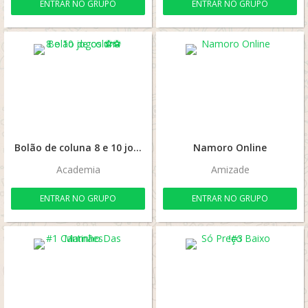
ENTRAR NO GRUPO
ENTRAR NO GRUPO
Bolão de coluna 8 e 10 jogos ⚽⚽
Namoro Online
Academia
Amizade
ENTRAR NO GRUPO
ENTRAR NO GRUPO