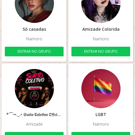
Só casadas
Amizade Colorida
Namoro
Namoro
ENTRAR NO GRUPO
ENTRAR NO GRUPO
*´¯`••._.• 𝔖𝔲𝔯𝔱𝔬 ℭ𝔬𝔩𝔢𝔱𝔦𝔳𝔬 𝔒𝔣𝔦𝔠𝔦𝔞𝔩 •._.••`¯´´•.¸¸.•*
LGBT
Amizade
Namoro