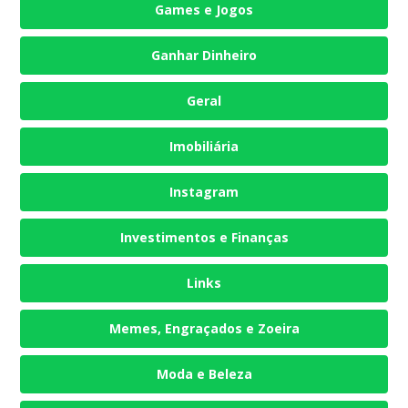
Games e Jogos
Ganhar Dinheiro
Geral
Imobiliária
Instagram
Investimentos e Finanças
Links
Memes, Engraçados e Zoeira
Moda e Beleza