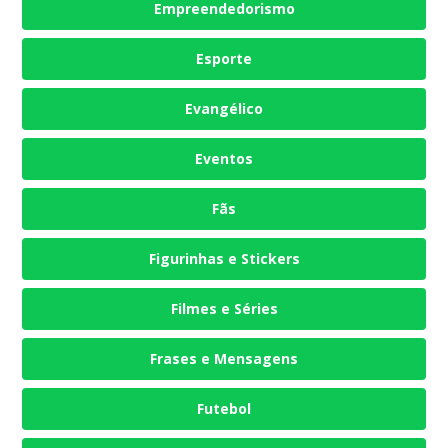
Empreendedorismo
Esporte
Evangélico
Eventos
Fãs
Figurinhas e Stickers
Filmes e Séries
Frases e Mensagens
Futebol