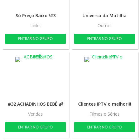
Só Preço Baixo !#3
​Universo da Matilha
Links
Outros
ENTRAR NO GRUPO
ENTRAR NO GRUPO
#32 ACHADINHOS BEBÊ 👶
Clientes IPTV o melhor!!!
Vendas
Filmes e Séries
ENTRAR NO GRUPO
ENTRAR NO GRUPO