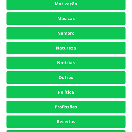
Motivação
Músicas
Namoro
Natureza
Notícias
Outros
Política
Profissões
Receitas