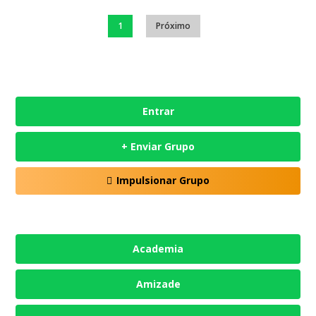
1
Próximo
Entrar
+ Enviar Grupo
Impulsionar Grupo
Academia
Amizade