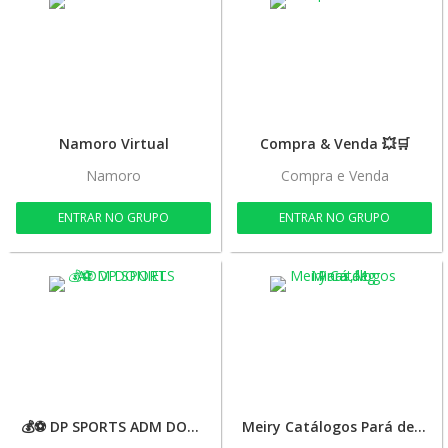
Namoro Virtual
Compra & Venda 💥🛒
Namoro
Compra e Venda
ENTRAR NO GRUPO
ENTRAR NO GRUPO
💰⚽️ DP SPORTS ADM DONIEL
Meiry Catálogos Pará de Minas,Mg