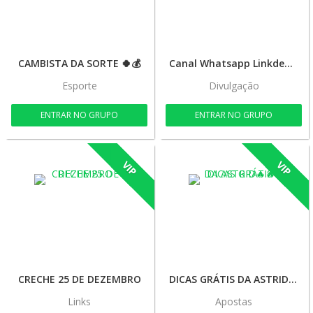
CAMBISTA DA SORTE 🍀💰
Canal Whatsapp Linkdegrupos.net
Esporte
Divulgação
ENTRAR NO GRUPO
ENTRAR NO GRUPO
VIP
VIP
CRECHE 25 DE DEZEMBRO
DICAS GRÁTIS DA ASTRID🔥🔥
Links
Apostas