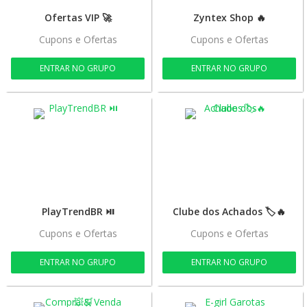
Ofertas VIP 🚀
Zyntex Shop 🔥
Cupons e Ofertas
Cupons e Ofertas
ENTRAR NO GRUPO
ENTRAR NO GRUPO
PlayTrendBR ⏯️
Clube dos Achados 🏷️🔥
Cupons e Ofertas
Cupons e Ofertas
ENTRAR NO GRUPO
ENTRAR NO GRUPO