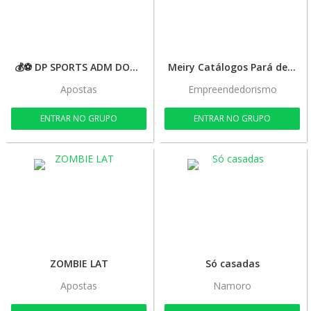
💰⚽️ DP SPORTS ADM DONIEL
Meiry Catálogos Pará de Minas,Mg
Apostas
Empreendedorismo
ENTRAR NO GRUPO
ENTRAR NO GRUPO
ZOMBIE LAT
Só casadas
Apostas
Namoro