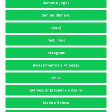
Games e Jogos
Ganhar Dinheiro
Geral
Imobiliária
Instagram
Investimentos e Finanças
Links
Memes, Engraçados e Zoeira
Moda e Beleza