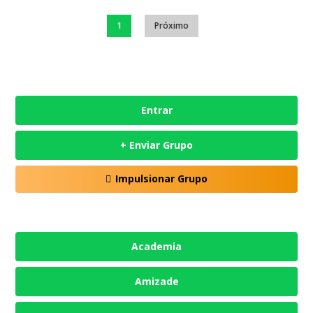
1
Próximo
Entrar
+ Enviar Grupo
Impulsionar Grupo
Academia
Amizade