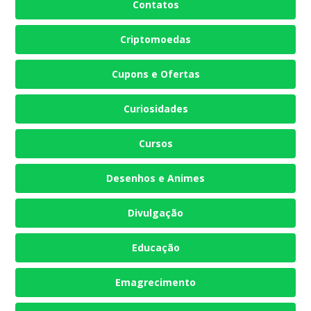
Contatos
Criptomoedas
Cupons e Ofertas
Curiosidades
Cursos
Desenhos e Animes
Divulgação
Educação
Emagrecimento