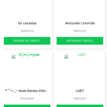
Só casadas
Amizade Colorida
Namoro
Namoro
ENTRAR NO GRUPO
ENTRAR NO GRUPO
*´¯`••._.• 𝔖𝔲𝔯𝔱𝔬 ℭ𝔬𝔩𝔢𝔱𝔦𝔳𝔬 𝔒𝔣𝔦𝔠𝔦𝔞𝔩 •._.••`¯´´•.¸¸.•*
LGBT
Amizade
Namoro