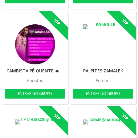
VIP
VIP
CAMBISTA PÉ QUENTE 🔥💰🍀🚀
PALPITES ZAMALEK
Apostas
Futebol
ENTRAR NO GRUPO
ENTRAR NO GRUPO
VIP
VIP