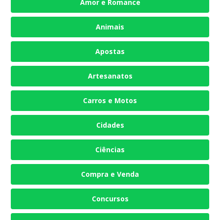
Amor e Romance
Animais
Apostas
Artesanatos
Carros e Motos
Cidades
Ciências
Compra e Venda
Concursos