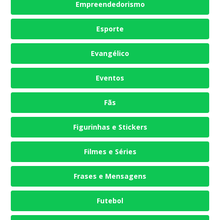
Empreendedorismo
Esporte
Evangélico
Eventos
Fãs
Figurinhas e Stickers
Filmes e Séries
Frases e Mensagens
Futebol