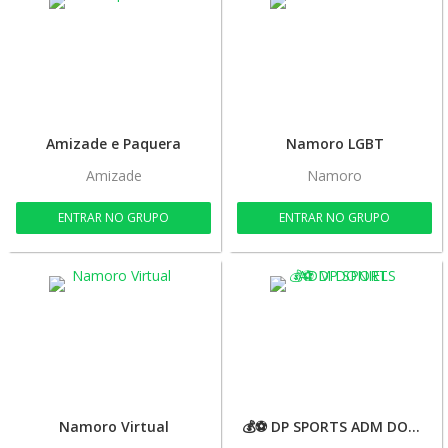
Amizade e Paquera
Namoro LGBT
Amizade
Namoro
ENTRAR NO GRUPO
ENTRAR NO GRUPO
Namoro Virtual
💰⚽️ DP SPORTS ADM DONIEL