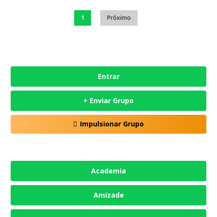
1
Próximo
Entrar
+ Enviar Grupo
Impulsionar Grupo
Academia
Amizade