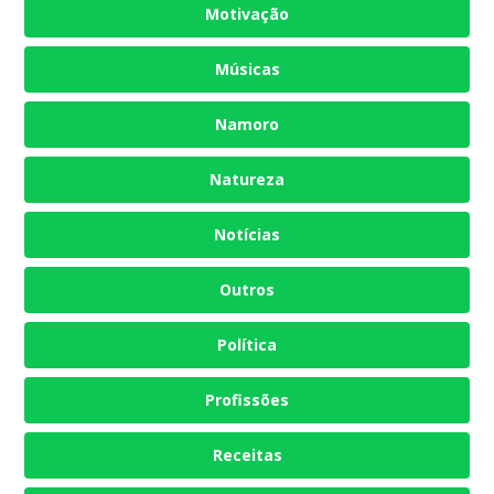
Motivação
Músicas
Namoro
Natureza
Notícias
Outros
Política
Profissões
Receitas