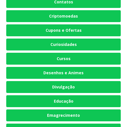
Contatos
Criptomoedas
Cupons e Ofertas
Curiosidades
Cursos
Desenhos e Animes
Divulgação
Educação
Emagrecimento