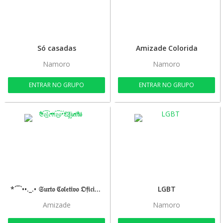
Só casadas
Amizade Colorida
Namoro
Namoro
ENTRAR NO GRUPO
ENTRAR NO GRUPO
*´¯`••._.• 𝔖𝔲𝔯𝔱𝔬 ℭ𝔬𝔩𝔢𝔱𝔦𝔳𝔬 𝔒𝔣𝔦𝔠𝔦𝔞𝔩 •._.••`¯´´•.¸¸.•*
LGBT
Amizade
Namoro