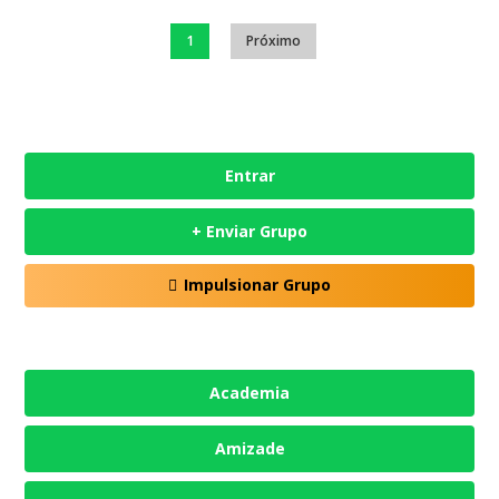
1
Próximo
Entrar
+ Enviar Grupo
Impulsionar Grupo
Academia
Amizade