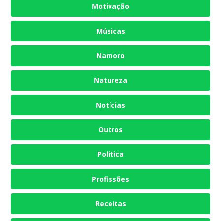
Motivação
Músicas
Namoro
Natureza
Notícias
Outros
Política
Profissões
Receitas