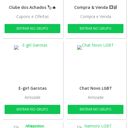
Clube dos Achados 🏷️🔥
Compra & Venda 💥🛒
Cupons e Ofertas
Compra e Venda
ENTRAR NO GRUPO
ENTRAR NO GRUPO
E-girl Garotas
Chat Novo LGBT
Amizade
Amizade
ENTRAR NO GRUPO
ENTRAR NO GRUPO