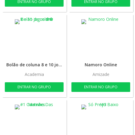
ENTRAR NO GRUPO
ENTRAR NO GRUPO
Bolão de coluna 8 e 10 jogos ⚽⚽
Namoro Online
Academia
Amizade
ENTRAR NO GRUPO
ENTRAR NO GRUPO