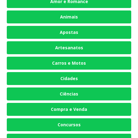
Amor e Romance
Animais
Apostas
Artesanatos
Carros e Motos
Cidades
Ciências
Compra e Venda
Concursos