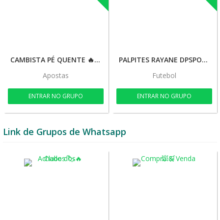
CAMBISTA PÉ QUENTE 🔥💰🍀🚀
PALPITES RAYANE DPSPORTS🔥💰🍀🚀
Apostas
Futebol
ENTRAR NO GRUPO
ENTRAR NO GRUPO
Link de Grupos de Whatsapp