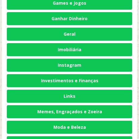
Games e Jogos
Ganhar Dinheiro
Geral
Imobiliária
Instagram
Investimentos e Finanças
Links
Memes, Engraçados e Zoeira
Moda e Beleza