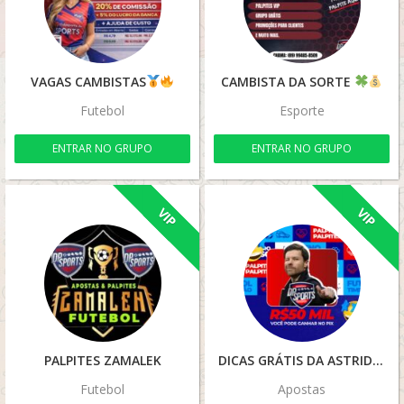
VAGAS CAMBISTAS
CAMBISTA DA SORTE
Futebol
Esporte
ENTRAR NO GRUPO
ENTRAR NO GRUPO
VIP
VIP
PALPITES ZAMALEK
DICAS GRÁTIS DA ASTRID
Futebol
Apostas