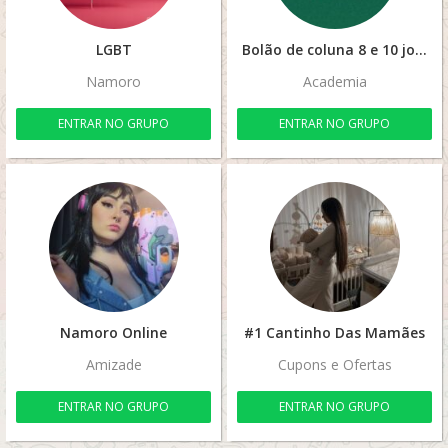
LGBT
Bolão de coluna 8 e 10 jogos
Namoro
Academia
ENTRAR NO GRUPO
ENTRAR NO GRUPO
Namoro Online
#1 Cantinho Das Mamães
Amizade
Cupons e Ofertas
ENTRAR NO GRUPO
ENTRAR NO GRUPO