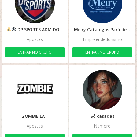
DP SPORTS ADM DONIEL
Meiry Catálogos Pará de Minas,Mg
Apostas
Empreendedorismo
ENTRAR NO GRUPO
ENTRAR NO GRUPO
ZOMBIE LAT
Só casadas
Apostas
Namoro