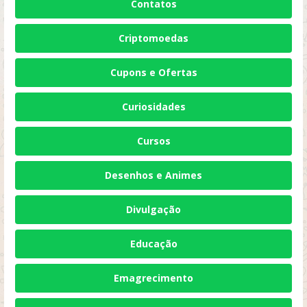
Contatos
Criptomoedas
Cupons e Ofertas
Curiosidades
Cursos
Desenhos e Animes
Divulgação
Educação
Emagrecimento