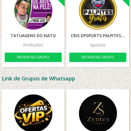
TATUAGENS DO NATO
CRIS DPSPORTS PALPITES
Profissões
Apostas
ENTRAR NO GRUPO
ENTRAR NO GRUPO
Link de Grupos de Whatsapp