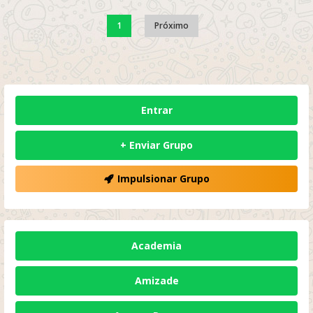
1
Próximo
Entrar
+ Enviar Grupo
Impulsionar Grupo
Academia
Amizade