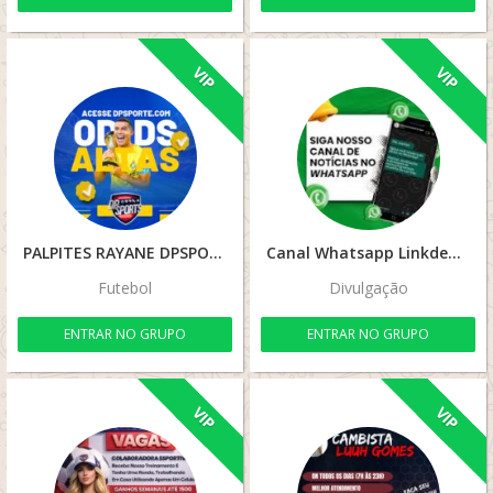
VIP
VIP
PALPITES RAYANE DPSPORTS
Canal Whatsapp Linkdegrupos.net
Futebol
Divulgação
ENTRAR NO GRUPO
ENTRAR NO GRUPO
VIP
VIP